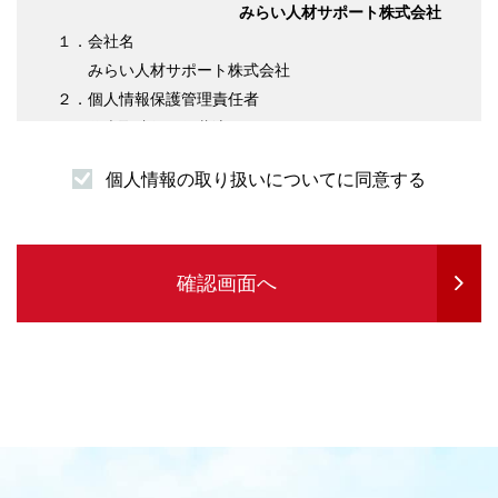
みらい人材サポート株式会社
１．会社名
みらい人材サポート株式会社
２．個人情報保護管理責任者
代表取締役 伊藤淳平
３．個人情報の利用目的について
個人情報の取り扱いについてに同意する
（１）求職者様情報
・登録者様への各種連絡を行うため
・企業紹介先のご案内を行うため
・サービスの提供に必要な書類などの発送
確認画面へ
・企業セミナーの案内や各種転職に関する情報
提供を行うため
・各種お問合せ等の対応するため
（２）求人企業情報
・求人の申込受付のため
・サービスに関する情報のご案内等を行うため
・人材紹介業務を履行するため