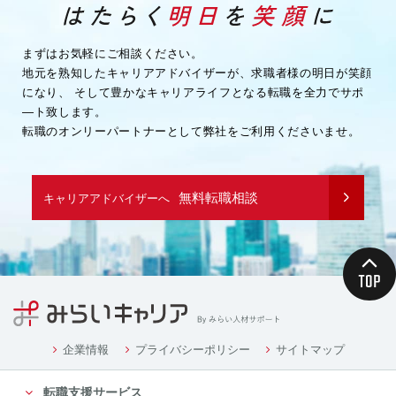
・企業様へ各種連絡を行うため
・その他、上記業務に関連または付随する業務を行う
ため
まずはお気軽にご相談ください。
地元を熟知したキャリアアドバイザーが、求職者様の明日が笑顔
（３）取引先企業情報
になり、
そして豊かなキャリアライフとなる転職を全力でサポ
・業務を履行するため
―ト致します。
・企業様へ各種連絡を行うため
転職のオンリーパートナーとして弊社をご利用くださいませ。
・その他、上記業務に関連または付随する業務を行う
ため
（４）募集や採用に応募頂く方の情報
無料転職相談
キャリアアドバイザーへ
・応募や採用面接、業務連絡を行う為
（５）当社従業者の情報
・人事や労務、福利厚生などの業務連絡のため
４．個人情報の委託について
当社は、業務を円滑に進める等の理由から、業務の一
部を外部に委託する際に、個人情報を委託す
る場合があります。ただし、委託先に開示するお客様
企業情報
プライバシーポリシー
サイトマップ
の個人情報は、当該業務の委託に必要となる
転職支援サービス
最小限の個人情報のみとし、かつ使用範囲もその範囲