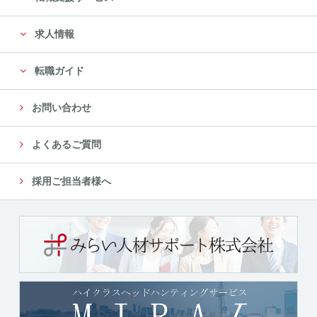
に限定します。
求人情報
尚、委託先は、十分な個人情報の保護水準を満たして
いる委託先を選定し、安全管理が図られるよ
転職ガイド
う、委託先に対する必要かつ適切な管理監督をいたし
ます。
お問い合わせ
５．個人情報の第三者への提供について
よくあるご質問
当社では、収集した個人情報を、以下のいずれかに該
当する場合を除き、いかなる第三者にも提供
採用ご担当者様へ
または開示いたしません。
（１）法令に基づく場合
（２）人の生命、身体又は財産の保護のために必要が
ある場合であって、本人の同意を得ることが
困難であるとき
（３）公衆衛生の向上又は児童の健全な育成の推進の
ために特に必要がある場合であって、本人の
同意を得ることが困難であるとき