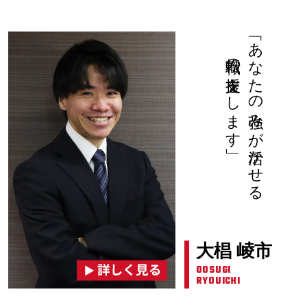
転職の支援をします」
「あなたの強みが活かせる
大椙 崚市
OOSUGI
RYOUICHI