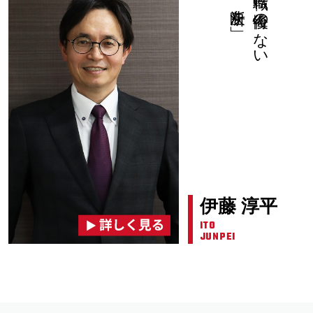
決断を」
「転職に後悔のない
伊藤 淳平
ITO
JUNPEI