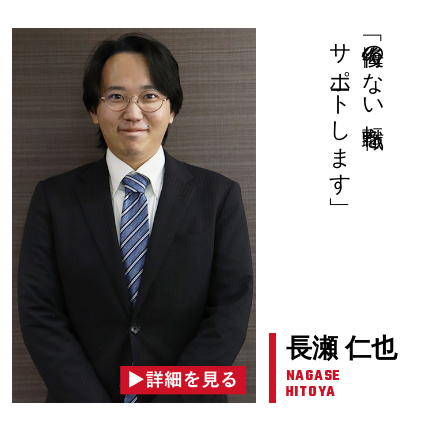
サポートします」
「後悔のない転職を
長瀬 仁也
NAGASE
HITOYA