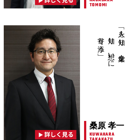
NAGASAKA
TOMOMI
寄り添う」
知り、想いに
「人を知り、企業を
桑原 孝一
KUWAHARA
TAKAKAZU