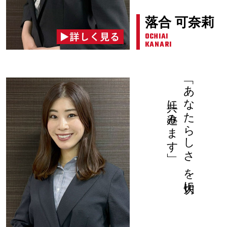
落合 可奈莉
OCHIAI
KANARI
共に進みます」
「あなたらしさ を大切に、