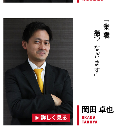
笑顔をつなぎます」
「企業と求職者の
岡田 卓也
OKADA
TAKUYA