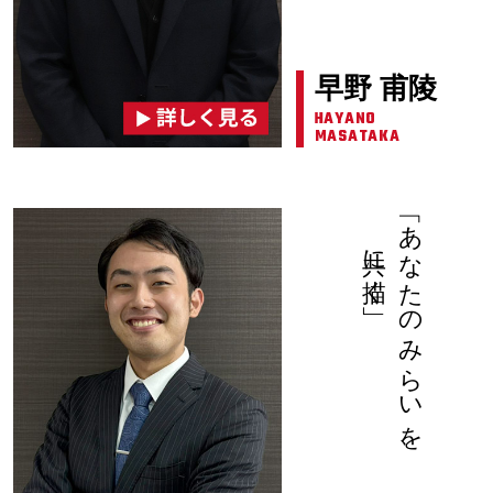
早野 甫陵
HAYANO
MASATAKA
共に描く」
「あなたのみらいを、