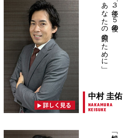
あなたの笑顔のために」
「３年後、５年後の、
中村 圭佑
NAKAMURA
KEISUKE