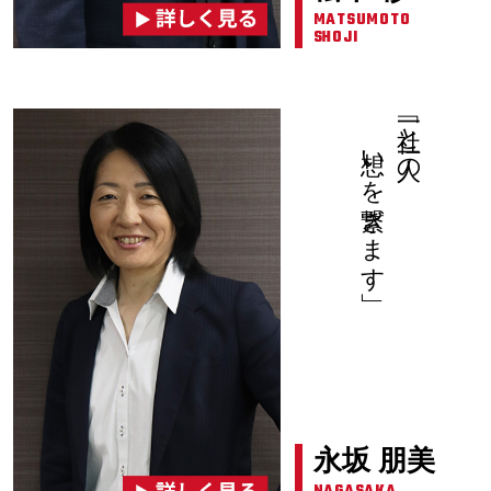
MATSUMOTO
SHOJI
想いを繋ぎます」
「一社と一人の
永坂 朋美