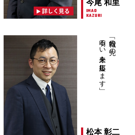
今尾 和里
IMAO
KAZURI
明るい未来を応援します」
「転職の先の
松本 彰二