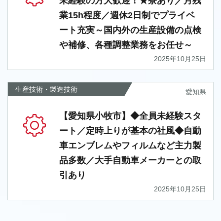
未経験の方大歓迎！★寮あり／月残
業15h程度／週休2日制でプライベ
ート充実～国内外の生産設備の点検
や補修、各種調整業務をお任せ～
2025年10月25日
生産技術・製造技術
愛知県
【愛知県小牧市】◆全員未経験スタ
ート／定時上りが基本の社風◆自動
車エンブレムやフィルムなど主力製
品多数／大手自動車メーカーとの取
引あり
2025年10月25日