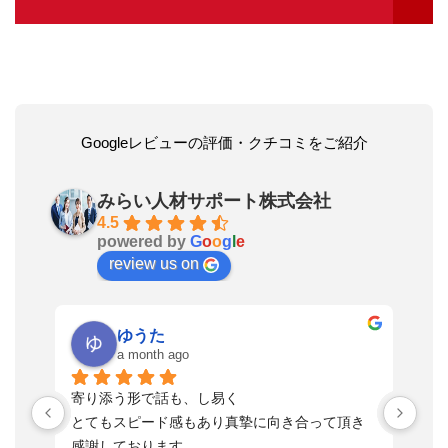
Googleレビューの評価・クチコミをご紹介
みらい人材サポート株式会社
4.5
powered by
G
o
o
g
l
e
review us on
ゆうた
a month ago
い
寄り添う形で話も、し易く
落
す
とてもスピード感もあり真摯に向き合って頂き
不
感謝しております。
さ