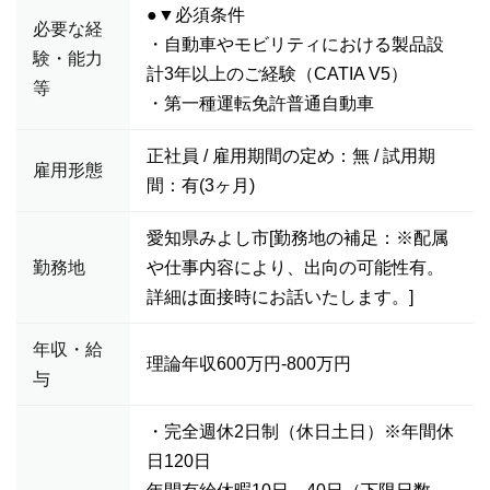
●▼必須条件
必要な経
・自動車やモビリティにおける製品設
験・能力
計3年以上のご経験（CATIA V5）
等
・第一種運転免許普通自動車
正社員 / 雇用期間の定め：無 / 試用期
雇用形態
間：有(3ヶ月)
愛知県みよし市[勤務地の補足：※配属
勤務地
や仕事内容により、出向の可能性有。
詳細は面接時にお話いたします。]
年収・給
理論年収600万円-800万円
与
・完全週休2日制（休日土日）※年間休
日120日