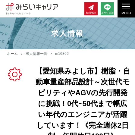
MENU
転職相談
友だち追加
求人情報
ホーム
求人情報一覧
m16866
【愛知県みよし市】樹脂・自
動車量産部品設計～次世代モ
ビリティやAGVの先行開発
に挑戦！0代~50代まで幅広
い年代のエンジニアが活躍
しています！《完全週休2日