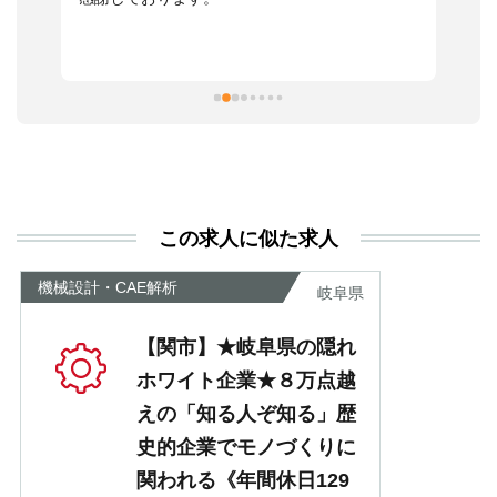
っ
ま
習
本
活
と
決
利
この求人に似た求人
が
あ
機械設計・CAE解析
岐阜県
【関市】★岐阜県の隠れ
ホワイト企業★８万点越
えの「知る人ぞ知る」歴
史的企業でモノづくりに
関われる《年間休日129