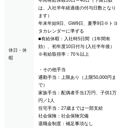
年間有給休暇10日～40日（下限日数
は、入社半年経過後の付与日数となり
ます）
年末年始9日、GW9日、夏季9日※トヨ
タカレンダーに準ずる
■有給休暇：入社時5日間（1年間有
効）、初年度10日付与 (入社半年後）
休日・休
※有給取得率：70％以上
暇
・その他手当
通勤手当：上限あり（上限50,000円ま
で）
家族手当：配偶者手当1万円、子供1万
円／1人
住宅手当：27歳までは一部支給
社会保険：社会保険完備
退職金制度：補足事項なし