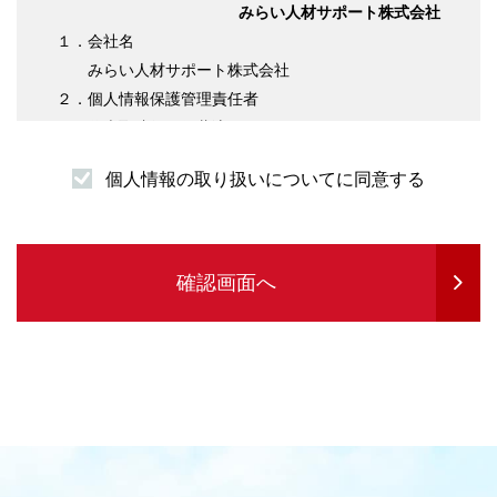
みらい人材サポート株式会社
１．会社名
みらい人材サポート株式会社
２．個人情報保護管理責任者
代表取締役 伊藤淳平
３．個人情報の利用目的について
個人情報の取り扱いについてに同意する
（１）求職者様情報
・登録者様への各種連絡を行うため
・企業紹介先のご案内を行うため
・サービスの提供に必要な書類などの発送
確認画面へ
・企業セミナーの案内や各種転職に関する情報
提供を行うため
・各種お問合せ等の対応するため
（２）求人企業情報
・求人の申込受付のため
・サービスに関する情報のご案内等を行うため
・人材紹介業務を履行するため