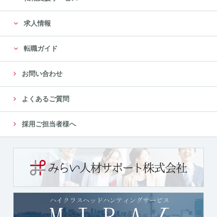
に限定します。
求人情報
尚、委託先は、十分な個人情報の保護水準を満たして
いる委託先を選定し、安全管理が図られるよ
転職ガイド
う、委託先に対する必要かつ適切な管理監督をいたし
ます。
お問い合わせ
５．個人情報の第三者への提供について
よくあるご質問
当社では、収集した個人情報を、以下のいずれかに該
当する場合を除き、いかなる第三者にも提供
採用ご担当者様へ
または開示いたしません。
（１）法令に基づく場合
（２）人の生命、身体又は財産の保護のために必要が
ある場合であって、本人の同意を得ることが
困難であるとき
（３）公衆衛生の向上又は児童の健全な育成の推進の
ために特に必要がある場合であって、本人の
同意を得ることが困難であるとき