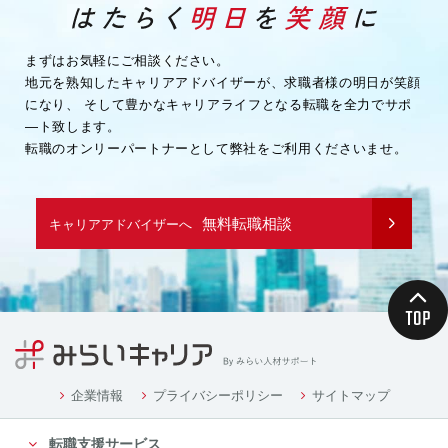
・企業様へ各種連絡を行うため
・その他、上記業務に関連または付随する業務を行う
ため
まずはお気軽にご相談ください。
地元を熟知したキャリアアドバイザーが、求職者様の明日が笑顔
（３）取引先企業情報
になり、
そして豊かなキャリアライフとなる転職を全力でサポ
・業務を履行するため
―ト致します。
・企業様へ各種連絡を行うため
転職のオンリーパートナーとして弊社をご利用くださいませ。
・その他、上記業務に関連または付随する業務を行う
ため
（４）募集や採用に応募頂く方の情報
無料転職相談
キャリアアドバイザーへ
・応募や採用面接、業務連絡を行う為
（５）当社従業者の情報
・人事や労務、福利厚生などの業務連絡のため
４．個人情報の委託について
当社は、業務を円滑に進める等の理由から、業務の一
部を外部に委託する際に、個人情報を委託す
る場合があります。ただし、委託先に開示するお客様
企業情報
プライバシーポリシー
サイトマップ
の個人情報は、当該業務の委託に必要となる
転職支援サービス
最小限の個人情報のみとし、かつ使用範囲もその範囲