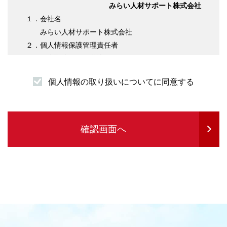
みらい人材サポート株式会社
１．会社名
みらい人材サポート株式会社
２．個人情報保護管理責任者
代表取締役 伊藤淳平
３．個人情報の利用目的について
個人情報の取り扱いについてに同意する
（１）求職者様情報
・登録者様への各種連絡を行うため
・企業紹介先のご案内を行うため
・サービスの提供に必要な書類などの発送
確認画面へ
・企業セミナーの案内や各種転職に関する情報
提供を行うため
・各種お問合せ等の対応するため
（２）求人企業情報
・求人の申込受付のため
・サービスに関する情報のご案内等を行うため
・人材紹介業務を履行するため