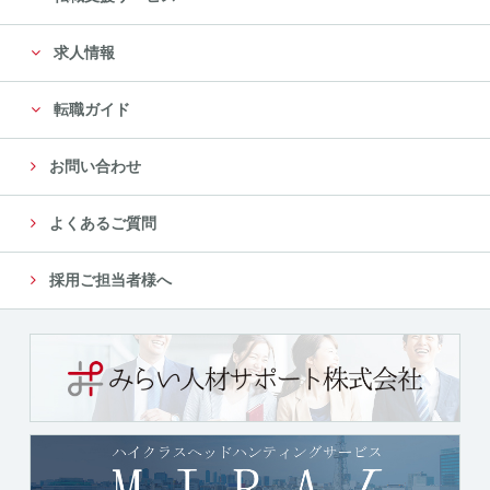
に限定します。
求人情報
尚、委託先は、十分な個人情報の保護水準を満たして
いる委託先を選定し、安全管理が図られるよ
転職ガイド
う、委託先に対する必要かつ適切な管理監督をいたし
ます。
お問い合わせ
５．個人情報の第三者への提供について
よくあるご質問
当社では、収集した個人情報を、以下のいずれかに該
当する場合を除き、いかなる第三者にも提供
採用ご担当者様へ
または開示いたしません。
（１）法令に基づく場合
（２）人の生命、身体又は財産の保護のために必要が
ある場合であって、本人の同意を得ることが
困難であるとき
（３）公衆衛生の向上又は児童の健全な育成の推進の
ために特に必要がある場合であって、本人の
同意を得ることが困難であるとき