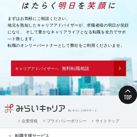
・企業様へ各種連絡を行うため
・その他、上記業務に関連または付随する業務を行う
ため
まずはお気軽にご相談ください。
地元を熟知したキャリアアドバイザーが、求職者様の明日が笑顔
（３）取引先企業情報
になり、
そして豊かなキャリアライフとなる転職を全力でサポ
・業務を履行するため
―ト致します。
・企業様へ各種連絡を行うため
転職のオンリーパートナーとして弊社をご利用くださいませ。
・その他、上記業務に関連または付随する業務を行う
ため
（４）募集や採用に応募頂く方の情報
無料転職相談
キャリアアドバイザーへ
・応募や採用面接、業務連絡を行う為
（５）当社従業者の情報
・人事や労務、福利厚生などの業務連絡のため
４．個人情報の委託について
当社は、業務を円滑に進める等の理由から、業務の一
部を外部に委託する際に、個人情報を委託す
る場合があります。ただし、委託先に開示するお客様
企業情報
プライバシーポリシー
サイトマップ
の個人情報は、当該業務の委託に必要となる
転職支援サービス
最小限の個人情報のみとし、かつ使用範囲もその範囲