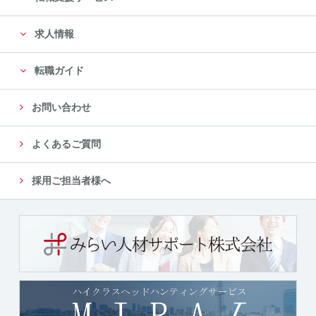
に限定します。
求人情報
尚、委託先は、十分な個人情報の保護水準を満たして
いる委託先を選定し、安全管理が図られるよ
転職ガイド
う、委託先に対する必要かつ適切な管理監督をいたし
ます。
お問い合わせ
５．個人情報の第三者への提供について
よくあるご質問
当社では、収集した個人情報を、以下のいずれかに該
当する場合を除き、いかなる第三者にも提供
採用ご担当者様へ
または開示いたしません。
（１）法令に基づく場合
（２）人の生命、身体又は財産の保護のために必要が
ある場合であって、本人の同意を得ることが
困難であるとき
（３）公衆衛生の向上又は児童の健全な育成の推進の
ために特に必要がある場合であって、本人の
同意を得ることが困難であるとき