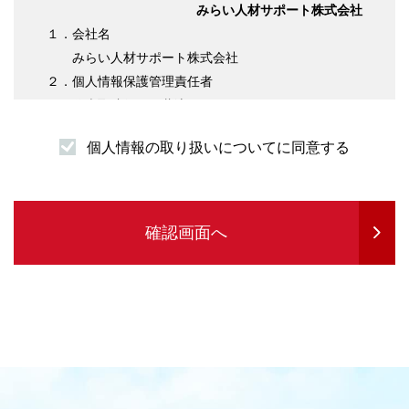
みらい人材サポート株式会社
１．会社名
みらい人材サポート株式会社
２．個人情報保護管理責任者
代表取締役 伊藤淳平
３．個人情報の利用目的について
個人情報の取り扱いについてに同意する
（１）求職者様情報
・登録者様への各種連絡を行うため
・企業紹介先のご案内を行うため
・サービスの提供に必要な書類などの発送
確認画面へ
・企業セミナーの案内や各種転職に関する情報
提供を行うため
・各種お問合せ等の対応するため
（２）求人企業情報
・求人の申込受付のため
・サービスに関する情報のご案内等を行うため
・人材紹介業務を履行するため