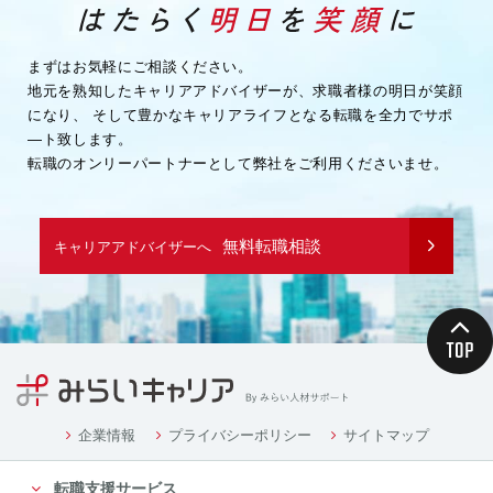
・企業様へ各種連絡を行うため
・その他、上記業務に関連または付随する業務を行う
ため
まずはお気軽にご相談ください。
地元を熟知したキャリアアドバイザーが、求職者様の明日が笑顔
（３）取引先企業情報
になり、
そして豊かなキャリアライフとなる転職を全力でサポ
・業務を履行するため
―ト致します。
・企業様へ各種連絡を行うため
転職のオンリーパートナーとして弊社をご利用くださいませ。
・その他、上記業務に関連または付随する業務を行う
ため
（４）募集や採用に応募頂く方の情報
無料転職相談
キャリアアドバイザーへ
・応募や採用面接、業務連絡を行う為
（５）当社従業者の情報
・人事や労務、福利厚生などの業務連絡のため
４．個人情報の委託について
当社は、業務を円滑に進める等の理由から、業務の一
部を外部に委託する際に、個人情報を委託す
る場合があります。ただし、委託先に開示するお客様
企業情報
プライバシーポリシー
サイトマップ
の個人情報は、当該業務の委託に必要となる
転職支援サービス
最小限の個人情報のみとし、かつ使用範囲もその範囲