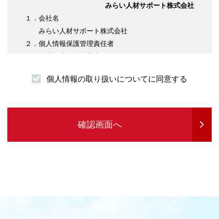
みらい人材サポート株式会社
１．会社名
みらい人材サポート株式会社
２．個人情報保護管理責任者
代表取締役 伊藤淳平
３．個人情報の利用目的について
個人情報の取り扱いについてに同意する
（１）求職者様情報
・登録者様への各種連絡を行うため
・企業紹介先のご案内を行うため
・サービスの提供に必要な書類などの発送
確認画面へ
・企業セミナーの案内や各種転職に関する情報
提供を行うため
・各種お問合せ等の対応するため
（２）求人企業情報
・求人の申込受付のため
・サービスに関する情報のご案内等を行うため
・人材紹介業務を履行するため