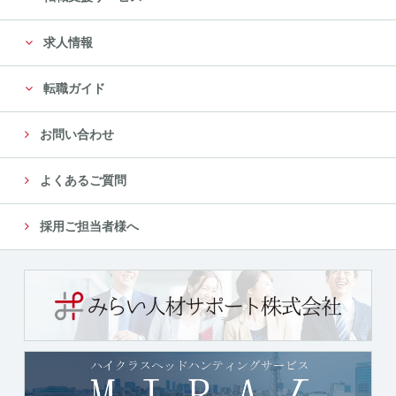
に限定します。
求人情報
尚、委託先は、十分な個人情報の保護水準を満たして
いる委託先を選定し、安全管理が図られるよ
転職ガイド
う、委託先に対する必要かつ適切な管理監督をいたし
ます。
お問い合わせ
５．個人情報の第三者への提供について
よくあるご質問
当社では、収集した個人情報を、以下のいずれかに該
当する場合を除き、いかなる第三者にも提供
採用ご担当者様へ
または開示いたしません。
（１）法令に基づく場合
（２）人の生命、身体又は財産の保護のために必要が
ある場合であって、本人の同意を得ることが
困難であるとき
（３）公衆衛生の向上又は児童の健全な育成の推進の
ために特に必要がある場合であって、本人の
同意を得ることが困難であるとき