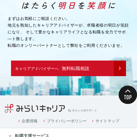
・企業様へ各種連絡を行うため
・その他、上記業務に関連または付随する業務を行う
ため
まずはお気軽にご相談ください。
地元を熟知したキャリアアドバイザーが、求職者様の明日が笑顔
（３）取引先企業情報
になり、
そして豊かなキャリアライフとなる転職を全力でサポ
・業務を履行するため
―ト致します。
・企業様へ各種連絡を行うため
転職のオンリーパートナーとして弊社をご利用くださいませ。
・その他、上記業務に関連または付随する業務を行う
ため
（４）募集や採用に応募頂く方の情報
無料転職相談
キャリアアドバイザーへ
・応募や採用面接、業務連絡を行う為
（５）当社従業者の情報
・人事や労務、福利厚生などの業務連絡のため
４．個人情報の委託について
当社は、業務を円滑に進める等の理由から、業務の一
部を外部に委託する際に、個人情報を委託す
る場合があります。ただし、委託先に開示するお客様
企業情報
プライバシーポリシー
サイトマップ
の個人情報は、当該業務の委託に必要となる
転職支援サービス
最小限の個人情報のみとし、かつ使用範囲もその範囲