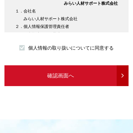
みらい人材サポート株式会社
１．会社名
みらい人材サポート株式会社
２．個人情報保護管理責任者
代表取締役 伊藤淳平
３．個人情報の利用目的について
個人情報の取り扱いについてに同意する
（１）求職者様情報
・登録者様への各種連絡を行うため
・企業紹介先のご案内を行うため
・サービスの提供に必要な書類などの発送
確認画面へ
・企業セミナーの案内や各種転職に関する情報
提供を行うため
・各種お問合せ等の対応するため
（２）求人企業情報
・求人の申込受付のため
・サービスに関する情報のご案内等を行うため
・人材紹介業務を履行するため