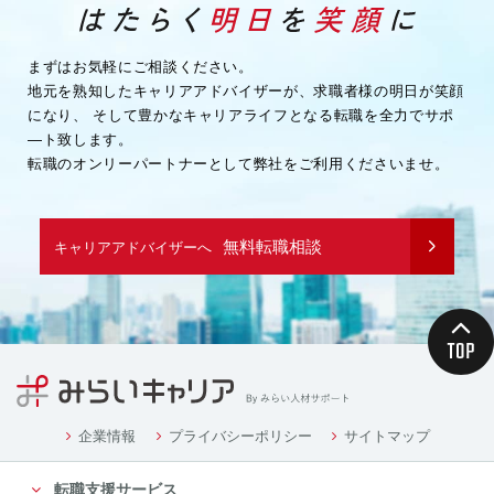
・企業様へ各種連絡を行うため
・その他、上記業務に関連または付随する業務を行う
ため
まずはお気軽にご相談ください。
地元を熟知したキャリアアドバイザーが、求職者様の明日が笑顔
（３）取引先企業情報
になり、
そして豊かなキャリアライフとなる転職を全力でサポ
・業務を履行するため
―ト致します。
・企業様へ各種連絡を行うため
転職のオンリーパートナーとして弊社をご利用くださいませ。
・その他、上記業務に関連または付随する業務を行う
ため
（４）募集や採用に応募頂く方の情報
無料転職相談
キャリアアドバイザーへ
・応募や採用面接、業務連絡を行う為
（５）当社従業者の情報
・人事や労務、福利厚生などの業務連絡のため
４．個人情報の委託について
当社は、業務を円滑に進める等の理由から、業務の一
部を外部に委託する際に、個人情報を委託す
る場合があります。ただし、委託先に開示するお客様
企業情報
プライバシーポリシー
サイトマップ
の個人情報は、当該業務の委託に必要となる
転職支援サービス
最小限の個人情報のみとし、かつ使用範囲もその範囲