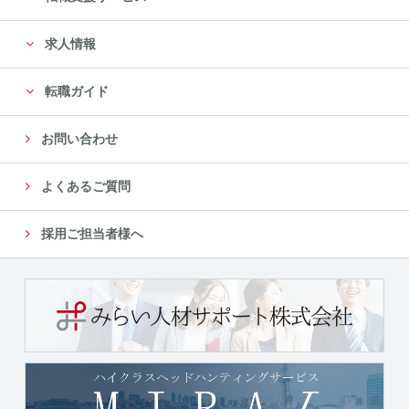
に限定します。
求人情報
尚、委託先は、十分な個人情報の保護水準を満たして
いる委託先を選定し、安全管理が図られるよ
転職ガイド
う、委託先に対する必要かつ適切な管理監督をいたし
ます。
お問い合わせ
５．個人情報の第三者への提供について
よくあるご質問
当社では、収集した個人情報を、以下のいずれかに該
当する場合を除き、いかなる第三者にも提供
採用ご担当者様へ
または開示いたしません。
（１）法令に基づく場合
（２）人の生命、身体又は財産の保護のために必要が
ある場合であって、本人の同意を得ることが
困難であるとき
（３）公衆衛生の向上又は児童の健全な育成の推進の
ために特に必要がある場合であって、本人の
同意を得ることが困難であるとき