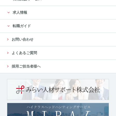
に限定します。
求人情報
尚、委託先は、十分な個人情報の保護水準を満たして
いる委託先を選定し、安全管理が図られるよ
転職ガイド
う、委託先に対する必要かつ適切な管理監督をいたし
ます。
お問い合わせ
５．個人情報の第三者への提供について
よくあるご質問
当社では、収集した個人情報を、以下のいずれかに該
当する場合を除き、いかなる第三者にも提供
採用ご担当者様へ
または開示いたしません。
（１）法令に基づく場合
（２）人の生命、身体又は財産の保護のために必要が
ある場合であって、本人の同意を得ることが
困難であるとき
（３）公衆衛生の向上又は児童の健全な育成の推進の
ために特に必要がある場合であって、本人の
同意を得ることが困難であるとき