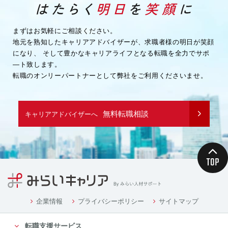
・企業様へ各種連絡を行うため
・その他、上記業務に関連または付随する業務を行う
ため
まずはお気軽にご相談ください。
地元を熟知したキャリアアドバイザーが、求職者様の明日が笑顔
（３）取引先企業情報
になり、
そして豊かなキャリアライフとなる転職を全力でサポ
・業務を履行するため
―ト致します。
・企業様へ各種連絡を行うため
転職のオンリーパートナーとして弊社をご利用くださいませ。
・その他、上記業務に関連または付随する業務を行う
ため
（４）募集や採用に応募頂く方の情報
無料転職相談
キャリアアドバイザーへ
・応募や採用面接、業務連絡を行う為
（５）当社従業者の情報
・人事や労務、福利厚生などの業務連絡のため
４．個人情報の委託について
当社は、業務を円滑に進める等の理由から、業務の一
部を外部に委託する際に、個人情報を委託す
る場合があります。ただし、委託先に開示するお客様
企業情報
プライバシーポリシー
サイトマップ
の個人情報は、当該業務の委託に必要となる
転職支援サービス
最小限の個人情報のみとし、かつ使用範囲もその範囲