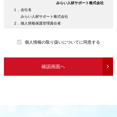
みらい人材サポート株式会社
１．会社名
みらい人材サポート株式会社
２．個人情報保護管理責任者
代表取締役 伊藤淳平
３．個人情報の利用目的について
個人情報の取り扱いについてに同意する
（１）求職者様情報
・登録者様への各種連絡を行うため
・企業紹介先のご案内を行うため
・サービスの提供に必要な書類などの発送
確認画面へ
・企業セミナーの案内や各種転職に関する情報
提供を行うため
・各種お問合せ等の対応するため
（２）求人企業情報
・求人の申込受付のため
・サービスに関する情報のご案内等を行うため
・人材紹介業務を履行するため