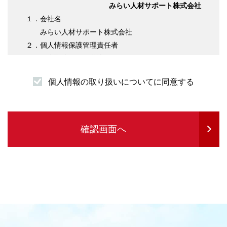
みらい人材サポート株式会社
１．会社名
みらい人材サポート株式会社
２．個人情報保護管理責任者
代表取締役 伊藤淳平
３．個人情報の利用目的について
個人情報の取り扱いについてに同意する
（１）求職者様情報
・登録者様への各種連絡を行うため
・企業紹介先のご案内を行うため
・サービスの提供に必要な書類などの発送
確認画面へ
・企業セミナーの案内や各種転職に関する情報
提供を行うため
・各種お問合せ等の対応するため
（２）求人企業情報
・求人の申込受付のため
・サービスに関する情報のご案内等を行うため
・人材紹介業務を履行するため