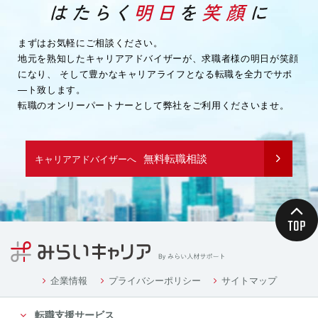
・企業様へ各種連絡を行うため
・その他、上記業務に関連または付随する業務を行う
ため
まずはお気軽にご相談ください。
地元を熟知したキャリアアドバイザーが、求職者様の明日が笑顔
（３）取引先企業情報
になり、
そして豊かなキャリアライフとなる転職を全力でサポ
・業務を履行するため
―ト致します。
・企業様へ各種連絡を行うため
転職のオンリーパートナーとして弊社をご利用くださいませ。
・その他、上記業務に関連または付随する業務を行う
ため
（４）募集や採用に応募頂く方の情報
無料転職相談
キャリアアドバイザーへ
・応募や採用面接、業務連絡を行う為
（５）当社従業者の情報
・人事や労務、福利厚生などの業務連絡のため
４．個人情報の委託について
当社は、業務を円滑に進める等の理由から、業務の一
部を外部に委託する際に、個人情報を委託す
る場合があります。ただし、委託先に開示するお客様
企業情報
プライバシーポリシー
サイトマップ
の個人情報は、当該業務の委託に必要となる
転職支援サービス
最小限の個人情報のみとし、かつ使用範囲もその範囲