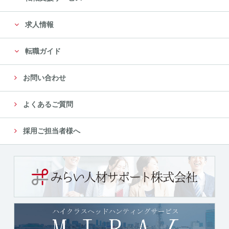
に限定します。
求人情報
尚、委託先は、十分な個人情報の保護水準を満たして
いる委託先を選定し、安全管理が図られるよ
転職ガイド
う、委託先に対する必要かつ適切な管理監督をいたし
ます。
お問い合わせ
５．個人情報の第三者への提供について
よくあるご質問
当社では、収集した個人情報を、以下のいずれかに該
当する場合を除き、いかなる第三者にも提供
採用ご担当者様へ
または開示いたしません。
（１）法令に基づく場合
（２）人の生命、身体又は財産の保護のために必要が
ある場合であって、本人の同意を得ることが
困難であるとき
（３）公衆衛生の向上又は児童の健全な育成の推進の
ために特に必要がある場合であって、本人の
同意を得ることが困難であるとき