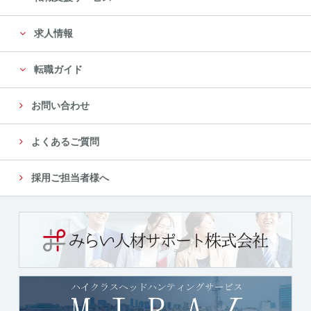
に限定します。
求人情報
尚、委託先は、十分な個人情報の保護水準を満たして
いる委託先を選定し、安全管理が図られるよ
転職ガイド
う、委託先に対する必要かつ適切な管理監督をいたし
ます。
お問い合わせ
５．個人情報の第三者への提供について
よくあるご質問
当社では、収集した個人情報を、以下のいずれかに該
当する場合を除き、いかなる第三者にも提供
採用ご担当者様へ
または開示いたしません。
（１）法令に基づく場合
（２）人の生命、身体又は財産の保護のために必要が
ある場合であって、本人の同意を得ることが
困難であるとき
（３）公衆衛生の向上又は児童の健全な育成の推進の
ために特に必要がある場合であって、本人の
同意を得ることが困難であるとき