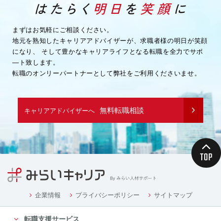
・企業様へ各種連絡を行うため
・その他、上記業務に関連または付随する業務を行う
ため
まずはお気軽にご相談ください。
地元を熟知したキャリアアドバイザーが、求職者様の明日が笑顔
（３）取引先企業情報
になり、
そして豊かなキャリアライフとなる転職を全力でサポ
・業務を履行するため
―ト致します。
・企業様へ各種連絡を行うため
転職のオンリーパートナーとして弊社をご利用くださいませ。
・その他、上記業務に関連または付随する業務を行う
ため
（４）募集や採用に応募頂く方の情報
無料転職相談
キャリアアドバイザーへ
・応募や採用面接、業務連絡を行う為
（５）当社従業者の情報
・人事や労務、福利厚生などの業務連絡のため
４．個人情報の委託について
当社は、業務を円滑に進める等の理由から、業務の一
部を外部に委託する際に、個人情報を委託す
る場合があります。ただし、委託先に開示するお客様
企業情報
プライバシーポリシー
サイトマップ
の個人情報は、当該業務の委託に必要となる
転職支援サービス
最小限の個人情報のみとし、かつ使用範囲もその範囲