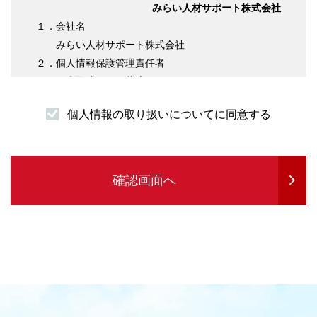
みらい人材サポート株式会社
１．会社名
みらい人材サポート株式会社
２．個人情報保護管理責任者
代表取締役 伊藤淳平
３．個人情報の利用目的について
個人情報の取り扱いについてに同意する
（１）求職者様情報
・登録者様への各種連絡を行うため
・企業紹介先のご案内を行うため
・サービスの提供に必要な書類などの発送
確認画面へ
・企業セミナーの案内や各種転職に関する情報
提供を行うため
・各種お問合せ等の対応するため
（２）求人企業情報
・求人の申込受付のため
・サービスに関する情報のご案内等を行うため
・人材紹介業務を履行するため