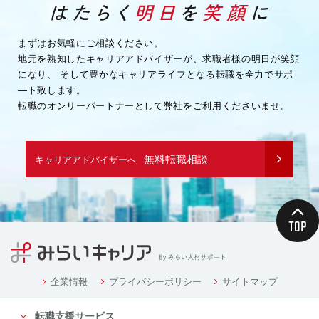
・企業様へ各種連絡を行うため
・その他、上記業務に関連または付随する業務を行う
ため
まずはお気軽にご相談ください。
地元を熟知したキャリアアドバイザーが、求職者様の明日が笑顔
（３）取引先企業情報
になり、
そして豊かなキャリアライフとなる転職を全力でサポ
・業務を履行するため
―ト致します。
・企業様へ各種連絡を行うため
転職のオンリーパートナーとして弊社をご利用くださいませ。
・その他、上記業務に関連または付随する業務を行う
ため
（４）募集や採用に応募頂く方の情報
無料転職相談
キャリアアドバイザーへ
・応募や採用面接、業務連絡を行う為
（５）当社従業者の情報
・人事や労務、福利厚生などの業務連絡のため
４．個人情報の委託について
当社は、業務を円滑に進める等の理由から、業務の一
部を外部に委託する際に、個人情報を委託す
る場合があります。ただし、委託先に開示するお客様
企業情報
プライバシーポリシー
サイトマップ
の個人情報は、当該業務の委託に必要となる
転職支援サービス
最小限の個人情報のみとし、かつ使用範囲もその範囲