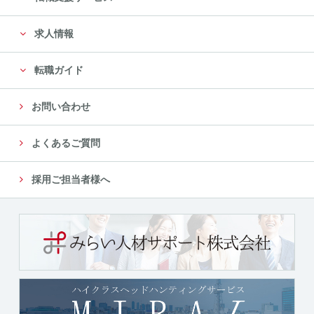
に限定します。
求人情報
尚、委託先は、十分な個人情報の保護水準を満たして
いる委託先を選定し、安全管理が図られるよ
転職ガイド
う、委託先に対する必要かつ適切な管理監督をいたし
ます。
お問い合わせ
５．個人情報の第三者への提供について
よくあるご質問
当社では、収集した個人情報を、以下のいずれかに該
当する場合を除き、いかなる第三者にも提供
採用ご担当者様へ
または開示いたしません。
（１）法令に基づく場合
（２）人の生命、身体又は財産の保護のために必要が
ある場合であって、本人の同意を得ることが
困難であるとき
（３）公衆衛生の向上又は児童の健全な育成の推進の
ために特に必要がある場合であって、本人の
同意を得ることが困難であるとき