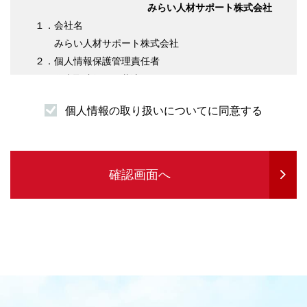
みらい人材サポート株式会社
１．会社名
みらい人材サポート株式会社
２．個人情報保護管理責任者
代表取締役 伊藤淳平
３．個人情報の利用目的について
個人情報の取り扱いについてに同意する
（１）求職者様情報
・登録者様への各種連絡を行うため
・企業紹介先のご案内を行うため
・サービスの提供に必要な書類などの発送
確認画面へ
・企業セミナーの案内や各種転職に関する情報
提供を行うため
・各種お問合せ等の対応するため
（２）求人企業情報
・求人の申込受付のため
・サービスに関する情報のご案内等を行うため
・人材紹介業務を履行するため