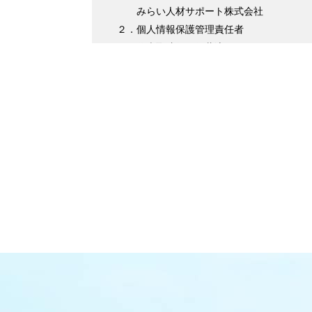
みらい人材サポート株式会社
２．個人情報保護管理責任者
代表取締役 伊藤淳平
３．個人情報の利用目的について
（１）求職者様情報
・登録者様への各種連絡を行うため
・企業紹介先のご案内を行うため
・サービスの提供に必要な書類などの
・企業セミナーの案内や各種転職に関す
・各種お問合せ等の対応するため
（２）求人企業情報
・求人の申込受付のため
・サービスに関する情報のご案内等を行うた
・人材紹介業務を履行するため
・企業様へ各種連絡を行うため
・その他、上記業務に関連または付随する業
（３）取引先企業情報