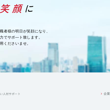
務を行うため
職者様の明日が笑顔になり、
力でサポ―ト致します。
め
用くださいませ。
業務の一部を外部に委託する際に、個人情報を委託す
るお客様の個人情報は、当該業務の委託に必要となる
その範囲に限定します。
満たしている委託先を選定し、安全管理が図られるよ
をいたします。
企業
れかに該当する場合を除き、いかなる第三者にも提供