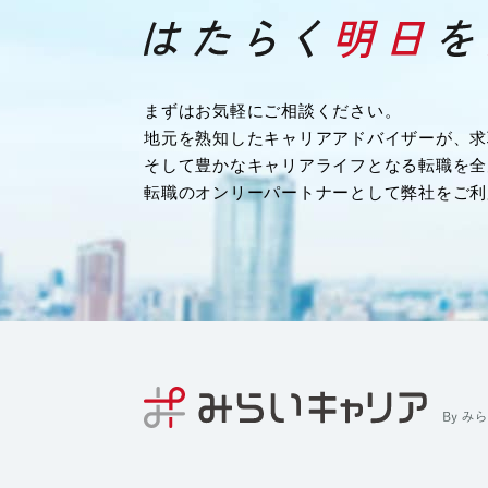
・業務を履行するため
・企業様へ各種連絡を行うため
・その他、上記業務に関連または付随する業
（４）募集や採用に応募頂く方の情報
まずはお気軽にご相談ください。
・応募や採用面接、業務連絡を行う為
地元を熟知したキャリアアドバイザーが、求
（５）当社従業者の情報
そして豊かなキャリアライフとなる転職を全
・人事や労務、福利厚生などの業務連絡のた
転職のオンリーパートナーとして弊社をご利
４．個人情報の委託について
当社は、業務を円滑に進める等の理由から、
る場合があります。ただし、委託先に開示す
最小限の個人情報のみとし、かつ使用範囲も
尚、委託先は、十分な個人情報の保護水準を
う、委託先に対する必要かつ適切な管理監督
５．個人情報の第三者への提供について
当社では、収集した個人情報を、以下のいず
または開示いたしません。