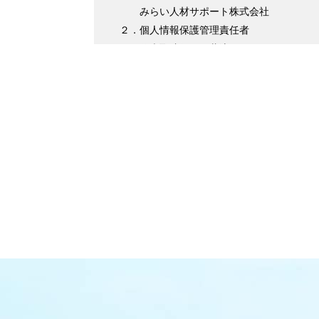
みらい人材サポート株式会社
２．個人情報保護管理責任者
代表取締役 伊藤淳平
３．個人情報の利用目的について
（１）求職者様情報
・登録者様への各種連絡を行うため
・企業紹介先のご案内を行うため
・サービスの提供に必要な書類などの
・企業セミナーの案内や各種転職に関す
・各種お問合せ等の対応するため
（２）求人企業情報
・求人の申込受付のため
・サービスに関する情報のご案内等を行うた
・人材紹介業務を履行するため
・企業様へ各種連絡を行うため
・その他、上記業務に関連または付随する業
（３）取引先企業情報