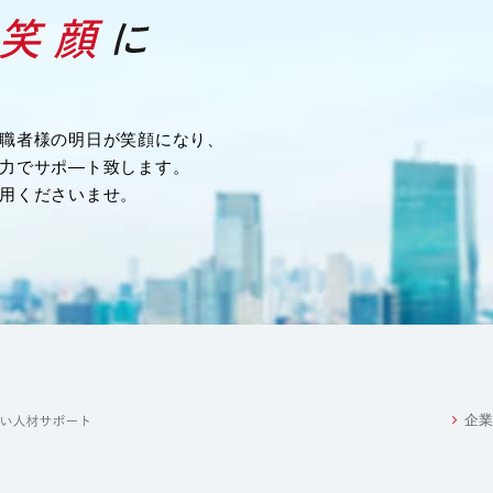
務を行うため
職者様の明日が笑顔になり、
力でサポ―ト致します。
め
用くださいませ。
業務の一部を外部に委託する際に、個人情報を委託す
るお客様の個人情報は、当該業務の委託に必要となる
その範囲に限定します。
満たしている委託先を選定し、安全管理が図られるよ
をいたします。
企業
れかに該当する場合を除き、いかなる第三者にも提供