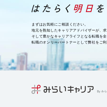
・業務を履行するため
・企業様へ各種連絡を行うため
・その他、上記業務に関連または付随する業
（４）募集や採用に応募頂く方の情報
まずはお気軽にご相談ください。
・応募や採用面接、業務連絡を行う為
地元を熟知したキャリアアドバイザーが、求
（５）当社従業者の情報
そして豊かなキャリアライフとなる転職を全
・人事や労務、福利厚生などの業務連絡のた
転職のオンリーパートナーとして弊社をご利
４．個人情報の委託について
当社は、業務を円滑に進める等の理由から、
る場合があります。ただし、委託先に開示す
最小限の個人情報のみとし、かつ使用範囲も
尚、委託先は、十分な個人情報の保護水準を
う、委託先に対する必要かつ適切な管理監督
５．個人情報の第三者への提供について
当社では、収集した個人情報を、以下のいず
または開示いたしません。