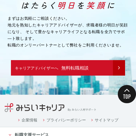
・企業様へ各種連絡を行うため
・その他、上記業務に関連または付随する業務を行う
ため
まずはお気軽にご相談ください。
地元を熟知したキャリアアドバイザーが、求職者様の明日が笑顔
（３）取引先企業情報
になり、
そして豊かなキャリアライフとなる転職を全力でサポ
・業務を履行するため
―ト致します。
・企業様へ各種連絡を行うため
転職のオンリーパートナーとして弊社をご利用くださいませ。
・その他、上記業務に関連または付随する業務を行う
ため
（４）募集や採用に応募頂く方の情報
無料転職相談
キャリアアドバイザーへ
・応募や採用面接、業務連絡を行う為
（５）当社従業者の情報
・人事や労務、福利厚生などの業務連絡のため
４．個人情報の委託について
当社は、業務を円滑に進める等の理由から、業務の一
部を外部に委託する際に、個人情報を委託す
る場合があります。ただし、委託先に開示するお客様
企業情報
プライバシーポリシー
サイトマップ
の個人情報は、当該業務の委託に必要となる
転職支援サービス
最小限の個人情報のみとし、かつ使用範囲もその範囲