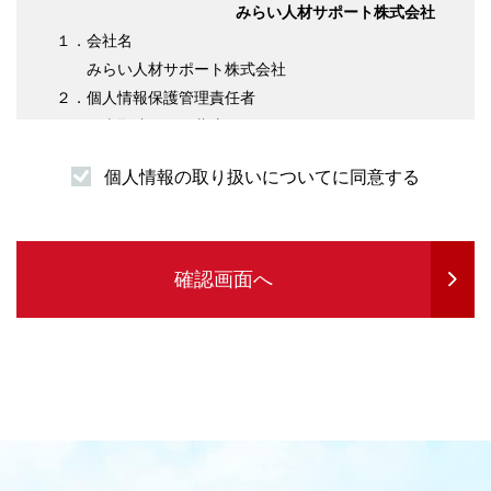
みらい人材サポート株式会社
１．会社名
みらい人材サポート株式会社
２．個人情報保護管理責任者
代表取締役 伊藤淳平
３．個人情報の利用目的について
個人情報の取り扱いについてに同意する
（１）求職者様情報
・登録者様への各種連絡を行うため
・企業紹介先のご案内を行うため
・サービスの提供に必要な書類などの発送
確認画面へ
・企業セミナーの案内や各種転職に関する情報
提供を行うため
・各種お問合せ等の対応するため
（２）求人企業情報
・求人の申込受付のため
・サービスに関する情報のご案内等を行うため
・人材紹介業務を履行するため