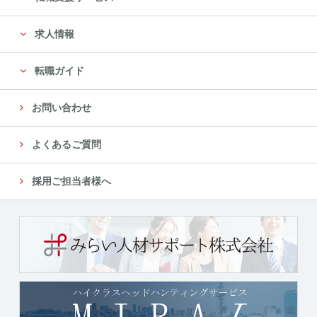
に限定します。
求人情報
尚、委託先は、十分な個人情報の保護水準を満たして
いる委託先を選定し、安全管理が図られるよ
転職ガイド
う、委託先に対する必要かつ適切な管理監督をいたし
ます。
お問い合わせ
５．個人情報の第三者への提供について
よくあるご質問
当社では、収集した個人情報を、以下のいずれかに該
当する場合を除き、いかなる第三者にも提供
採用ご担当者様へ
または開示いたしません。
（１）法令に基づく場合
（２）人の生命、身体又は財産の保護のために必要が
ある場合であって、本人の同意を得ることが
困難であるとき
（３）公衆衛生の向上又は児童の健全な育成の推進の
ために特に必要がある場合であって、本人の
同意を得ることが困難であるとき