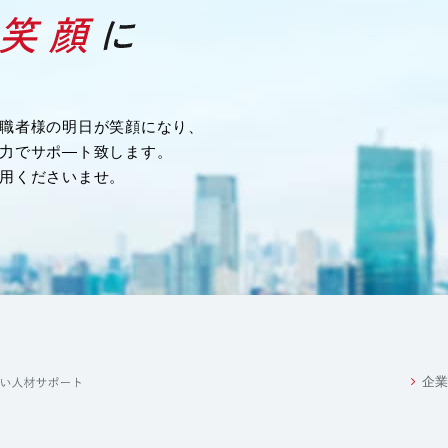
務を行うため
職者様の明日が笑顔になり、
力でサポ―ト致します。
め
用くださいませ。
業務の一部を外部に委託する際に、個人情報を委託す
るお客様の個人情報は、当該業務の委託に必要となる
その範囲に限定します。
満たしている委託先を選定し、安全管理が図られるよ
をいたします。
企業
れかに該当する場合を除き、いかなる第三者にも提供