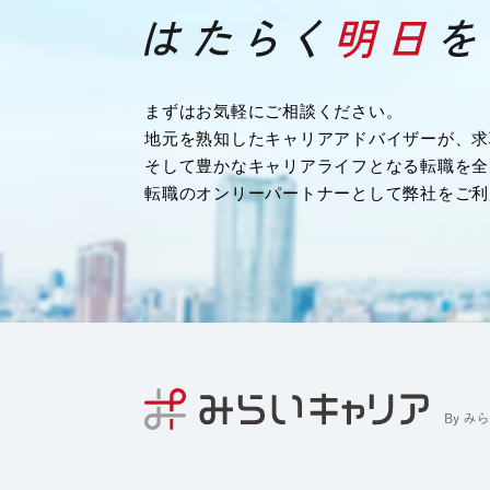
・業務を履行するため
・企業様へ各種連絡を行うため
・その他、上記業務に関連または付随する業
（４）募集や採用に応募頂く方の情報
まずはお気軽にご相談ください。
・応募や採用面接、業務連絡を行う為
地元を熟知したキャリアアドバイザーが、求
（５）当社従業者の情報
そして豊かなキャリアライフとなる転職を全
・人事や労務、福利厚生などの業務連絡のた
転職のオンリーパートナーとして弊社をご利
４．個人情報の委託について
当社は、業務を円滑に進める等の理由から、
る場合があります。ただし、委託先に開示す
最小限の個人情報のみとし、かつ使用範囲も
尚、委託先は、十分な個人情報の保護水準を
う、委託先に対する必要かつ適切な管理監督
５．個人情報の第三者への提供について
当社では、収集した個人情報を、以下のいず
または開示いたしません。