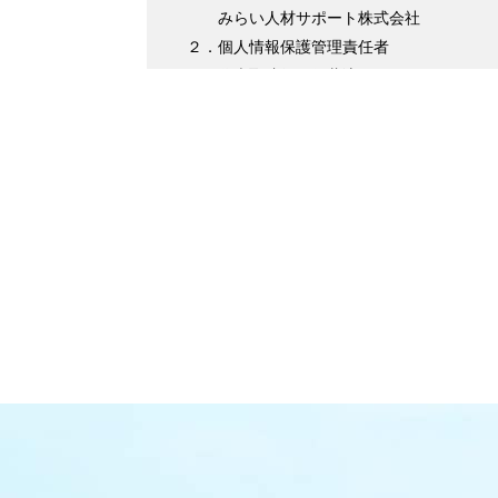
みらい人材サポート株式会社
２．個人情報保護管理責任者
代表取締役 伊藤淳平
３．個人情報の利用目的について
（１）求職者様情報
・登録者様への各種連絡を行うため
・企業紹介先のご案内を行うため
・サービスの提供に必要な書類などの
・企業セミナーの案内や各種転職に関す
・各種お問合せ等の対応するため
（２）求人企業情報
・求人の申込受付のため
・サービスに関する情報のご案内等を行うた
・人材紹介業務を履行するため
・企業様へ各種連絡を行うため
・その他、上記業務に関連または付随する業
（３）取引先企業情報