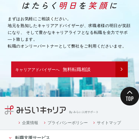
・企業様へ各種連絡を行うため
・その他、上記業務に関連または付随する業務を行う
ため
まずはお気軽にご相談ください。
地元を熟知したキャリアアドバイザーが、求職者様の明日が笑顔
（３）取引先企業情報
になり、
そして豊かなキャリアライフとなる転職を全力でサポ
・業務を履行するため
―ト致します。
・企業様へ各種連絡を行うため
転職のオンリーパートナーとして弊社をご利用くださいませ。
・その他、上記業務に関連または付随する業務を行う
ため
（４）募集や採用に応募頂く方の情報
無料転職相談
キャリアアドバイザーへ
・応募や採用面接、業務連絡を行う為
（５）当社従業者の情報
・人事や労務、福利厚生などの業務連絡のため
４．個人情報の委託について
当社は、業務を円滑に進める等の理由から、業務の一
部を外部に委託する際に、個人情報を委託す
る場合があります。ただし、委託先に開示するお客様
企業情報
プライバシーポリシー
サイトマップ
の個人情報は、当該業務の委託に必要となる
転職支援サービス
最小限の個人情報のみとし、かつ使用範囲もその範囲