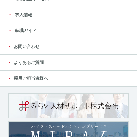
に限定します。
求人情報
尚、委託先は、十分な個人情報の保護水準を満たして
いる委託先を選定し、安全管理が図られるよ
転職ガイド
う、委託先に対する必要かつ適切な管理監督をいたし
ます。
お問い合わせ
５．個人情報の第三者への提供について
よくあるご質問
当社では、収集した個人情報を、以下のいずれかに該
当する場合を除き、いかなる第三者にも提供
採用ご担当者様へ
または開示いたしません。
（１）法令に基づく場合
（２）人の生命、身体又は財産の保護のために必要が
ある場合であって、本人の同意を得ることが
困難であるとき
（３）公衆衛生の向上又は児童の健全な育成の推進の
ために特に必要がある場合であって、本人の
同意を得ることが困難であるとき