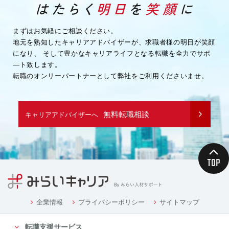
・企業様へ各種連絡を行うため
・その他、上記業務に関連または付随する業務を行う
ため
まずはお気軽にご相談ください。
地元を熟知したキャリアアドバイザーが、求職者様の明日が笑顔
（３）取引先企業情報
になり、
そして豊かなキャリアライフとなる転職を全力でサポ
・業務を履行するため
―ト致します。
・企業様へ各種連絡を行うため
転職のオンリーパートナーとして弊社をご利用くださいませ。
・その他、上記業務に関連または付随する業務を行う
ため
（４）募集や採用に応募頂く方の情報
無料転職相談
キャリアアドバイザーへ
・応募や採用面接、業務連絡を行う為
（５）当社従業者の情報
・人事や労務、福利厚生などの業務連絡のため
４．個人情報の委託について
当社は、業務を円滑に進める等の理由から、業務の一
部を外部に委託する際に、個人情報を委託す
る場合があります。ただし、委託先に開示するお客様
企業情報
プライバシーポリシー
サイトマップ
の個人情報は、当該業務の委託に必要となる
転職支援サービス
最小限の個人情報のみとし、かつ使用範囲もその範囲