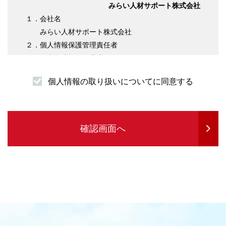
みらい人材サポート株式会社
１．会社名
みらい人材サポート株式会社
２．個人情報保護管理責任者
代表取締役 伊藤淳平
３．個人情報の利用目的について
個人情報の取り扱いについてに同意する
（１）求職者様情報
・登録者様への各種連絡を行うため
・企業紹介先のご案内を行うため
・サービスの提供に必要な書類などの発送
確認画面へ
・企業セミナーの案内や各種転職に関する情報
提供を行うため
・各種お問合せ等の対応するため
（２）求人企業情報
・求人の申込受付のため
・サービスに関する情報のご案内等を行うため
・人材紹介業務を履行するため