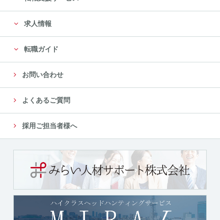
に限定します。
求人情報
尚、委託先は、十分な個人情報の保護水準を満たして
いる委託先を選定し、安全管理が図られるよ
転職ガイド
う、委託先に対する必要かつ適切な管理監督をいたし
ます。
お問い合わせ
５．個人情報の第三者への提供について
よくあるご質問
当社では、収集した個人情報を、以下のいずれかに該
当する場合を除き、いかなる第三者にも提供
採用ご担当者様へ
または開示いたしません。
（１）法令に基づく場合
（２）人の生命、身体又は財産の保護のために必要が
ある場合であって、本人の同意を得ることが
困難であるとき
（３）公衆衛生の向上又は児童の健全な育成の推進の
ために特に必要がある場合であって、本人の
同意を得ることが困難であるとき