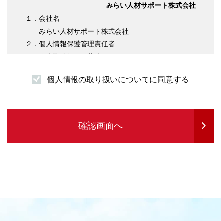
みらい人材サポート株式会社
１．会社名
みらい人材サポート株式会社
２．個人情報保護管理責任者
代表取締役 伊藤淳平
３．個人情報の利用目的について
個人情報の取り扱いについてに同意する
（１）求職者様情報
・登録者様への各種連絡を行うため
・企業紹介先のご案内を行うため
・サービスの提供に必要な書類などの発送
確認画面へ
・企業セミナーの案内や各種転職に関する情報
提供を行うため
・各種お問合せ等の対応するため
（２）求人企業情報
・求人の申込受付のため
・サービスに関する情報のご案内等を行うため
・人材紹介業務を履行するため