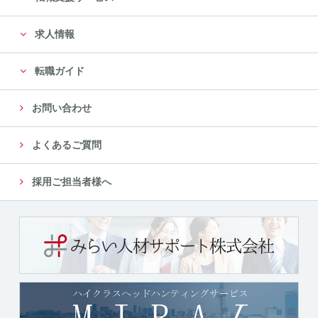
に限定します。
求人情報
尚、委託先は、十分な個人情報の保護水準を満たして
いる委託先を選定し、安全管理が図られるよ
転職ガイド
う、委託先に対する必要かつ適切な管理監督をいたし
ます。
お問い合わせ
５．個人情報の第三者への提供について
よくあるご質問
当社では、収集した個人情報を、以下のいずれかに該
当する場合を除き、いかなる第三者にも提供
採用ご担当者様へ
または開示いたしません。
（１）法令に基づく場合
（２）人の生命、身体又は財産の保護のために必要が
ある場合であって、本人の同意を得ることが
困難であるとき
（３）公衆衛生の向上又は児童の健全な育成の推進の
ために特に必要がある場合であって、本人の
同意を得ることが困難であるとき