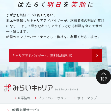
・企業様へ各種連絡を行うため
・その他、上記業務に関連または付随する業務を行う
ため
まずはお気軽にご相談ください。
地元を熟知したキャリアアドバイザーが、求職者様の明日が笑顔
（３）取引先企業情報
になり、
そして豊かなキャリアライフとなる転職を全力でサポ
・業務を履行するため
―ト致します。
・企業様へ各種連絡を行うため
転職のオンリーパートナーとして弊社をご利用くださいませ。
・その他、上記業務に関連または付随する業務を行う
ため
（４）募集や採用に応募頂く方の情報
無料転職相談
キャリアアドバイザーへ
・応募や採用面接、業務連絡を行う為
（５）当社従業者の情報
・人事や労務、福利厚生などの業務連絡のため
４．個人情報の委託について
当社は、業務を円滑に進める等の理由から、業務の一
部を外部に委託する際に、個人情報を委託す
る場合があります。ただし、委託先に開示するお客様
企業情報
プライバシーポリシー
サイトマップ
の個人情報は、当該業務の委託に必要となる
転職支援サービス
最小限の個人情報のみとし、かつ使用範囲もその範囲