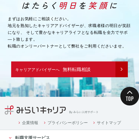
・企業様へ各種連絡を行うため
・その他、上記業務に関連または付随する業務を行う
ため
まずはお気軽にご相談ください。
地元を熟知したキャリアアドバイザーが、求職者様の明日が笑顔
（３）取引先企業情報
になり、
そして豊かなキャリアライフとなる転職を全力でサポ
・業務を履行するため
―ト致します。
・企業様へ各種連絡を行うため
転職のオンリーパートナーとして弊社をご利用くださいませ。
・その他、上記業務に関連または付随する業務を行う
ため
（４）募集や採用に応募頂く方の情報
無料転職相談
キャリアアドバイザーへ
・応募や採用面接、業務連絡を行う為
（５）当社従業者の情報
・人事や労務、福利厚生などの業務連絡のため
４．個人情報の委託について
当社は、業務を円滑に進める等の理由から、業務の一
部を外部に委託する際に、個人情報を委託す
る場合があります。ただし、委託先に開示するお客様
企業情報
プライバシーポリシー
サイトマップ
の個人情報は、当該業務の委託に必要となる
転職支援サービス
最小限の個人情報のみとし、かつ使用範囲もその範囲