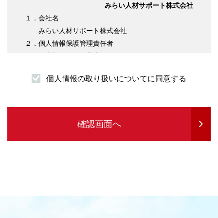
みらい人材サポート株式会社
１．会社名
みらい人材サポート株式会社
２．個人情報保護管理責任者
代表取締役 伊藤淳平
３．個人情報の利用目的について
個人情報の取り扱いについてに同意する
（１）求職者様情報
・登録者様への各種連絡を行うため
・企業紹介先のご案内を行うため
・サービスの提供に必要な書類などの発送
確認画面へ
・企業セミナーの案内や各種転職に関する情報
提供を行うため
・各種お問合せ等の対応するため
（２）求人企業情報
・求人の申込受付のため
・サービスに関する情報のご案内等を行うため
・人材紹介業務を履行するため