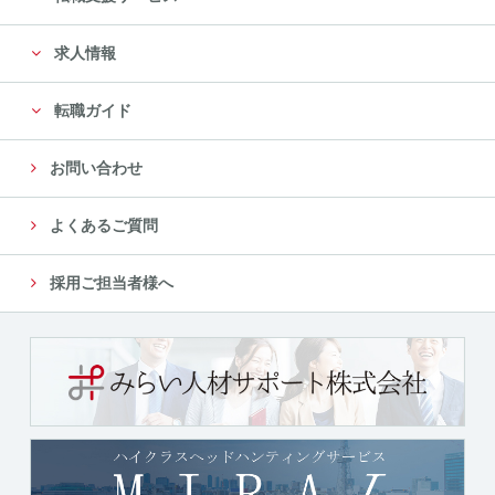
に限定します。
求人情報
尚、委託先は、十分な個人情報の保護水準を満たして
いる委託先を選定し、安全管理が図られるよ
転職ガイド
う、委託先に対する必要かつ適切な管理監督をいたし
ます。
お問い合わせ
５．個人情報の第三者への提供について
よくあるご質問
当社では、収集した個人情報を、以下のいずれかに該
当する場合を除き、いかなる第三者にも提供
採用ご担当者様へ
または開示いたしません。
（１）法令に基づく場合
（２）人の生命、身体又は財産の保護のために必要が
ある場合であって、本人の同意を得ることが
困難であるとき
（３）公衆衛生の向上又は児童の健全な育成の推進の
ために特に必要がある場合であって、本人の
同意を得ることが困難であるとき