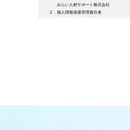
みらい人材サポート株式会社
２．個人情報保護管理責任者
代表取締役 伊藤淳平
３．個人情報の利用目的について
（１）求職者様情報
・登録者様への各種連絡を行うため
・企業紹介先のご案内を行うため
・サービスの提供に必要な書類などの
・企業セミナーの案内や各種転職に関す
・各種お問合せ等の対応するため
（２）求人企業情報
・求人の申込受付のため
・サービスに関する情報のご案内等を行うた
・人材紹介業務を履行するため
・企業様へ各種連絡を行うため
・その他、上記業務に関連または付随する業
（３）取引先企業情報