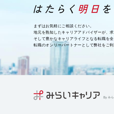
・業務を履行するため
・企業様へ各種連絡を行うため
・その他、上記業務に関連または付随する業
（４）募集や採用に応募頂く方の情報
まずはお気軽にご相談ください。
・応募や採用面接、業務連絡を行う為
地元を熟知したキャリアアドバイザーが、求
（５）当社従業者の情報
そして豊かなキャリアライフとなる転職を全
・人事や労務、福利厚生などの業務連絡のた
転職のオンリーパートナーとして弊社をご利
４．個人情報の委託について
当社は、業務を円滑に進める等の理由から、
る場合があります。ただし、委託先に開示す
最小限の個人情報のみとし、かつ使用範囲も
尚、委託先は、十分な個人情報の保護水準を
う、委託先に対する必要かつ適切な管理監督
５．個人情報の第三者への提供について
当社では、収集した個人情報を、以下のいず
または開示いたしません。