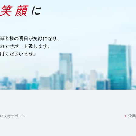
務を行うため
職者様の明日が笑顔になり、
力でサポ―ト致します。
め
用くださいませ。
業務の一部を外部に委託する際に、個人情報を委託す
るお客様の個人情報は、当該業務の委託に必要となる
その範囲に限定します。
満たしている委託先を選定し、安全管理が図られるよ
をいたします。
企業
れかに該当する場合を除き、いかなる第三者にも提供