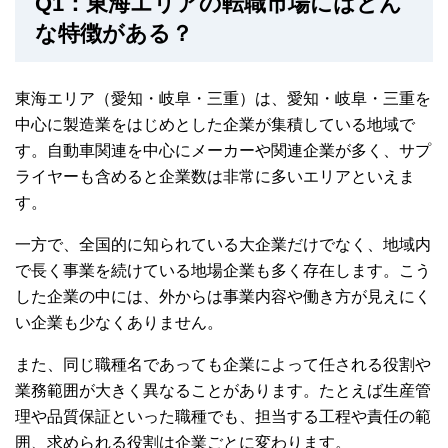
Q1：東海エリアの転職市場にはどん
か。本当に...
な特徴がある？
東海エリア
（愛知・岐阜・三重）
は、愛知・岐阜・三重を
中心に製造業をはじめとした企業が集積している地域で
す。自動車関連を中心にメーカーや関連企業が多く、サプ
ライヤーも含めると企業数は非常に多いエリアといえま
す。
一方で、全国的に知られている大企業だけでなく、地域内
で長く事業を続けている地場企業も多く存在します。こう
した企業の中には、外からは事業内容や働き方が見えにく
い企業も少なくありません。
また、同じ職種名であっても企業によって任される役割や
業務範囲が大きく異なることがあります。たとえば生産管
理や品質保証といった職種でも、担当する工程や責任の範
囲、求められる役割は企業ごとに変わります。