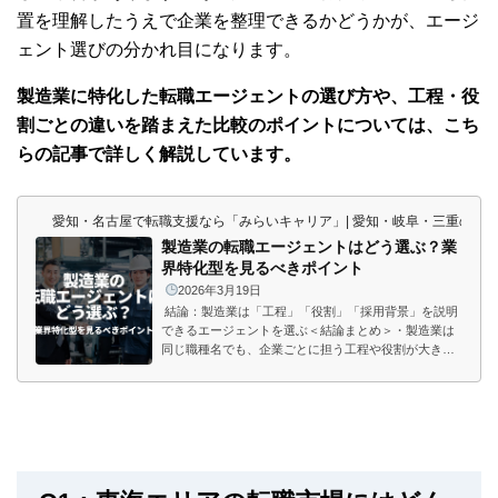
置を理解したうえで企業を整理できるかどうかが、エージ
ェント選びの分かれ目になります。
製造業に特化した転職エージェントの選び方や、工程・役
割ごとの違いを踏まえた比較のポイントについては、こち
らの記事で詳しく解説しています。
愛知・名古屋で転職支援なら「みらいキャリア」| 愛知・岐阜・三重の東
製造業の転職エージェントはどう選ぶ？業
界特化型を見るべきポイント
2026年3月19日
結論：製造業は「工程」「役割」「採用背景」を説明
できるエージェントを選ぶ＜結論まとめ＞・製造業は
同じ職種名でも、企業ごとに担う工程や役割が大きく
異なる・完成品メーカーと部品メーカーでは、評価さ
れる視点が変わる・量産安定か開発寄りかで、求めら
れる経験も違う・求人の数よりも「どの工程でどう活
きるか」を説明できるエージェントを選ぶことが重要
製造業で転職を考えたとき、「製造業に強い転職エー
ジェント」とは何を基準に判断すればいいのか、迷う
人は少なくありません。大手と業界特化型の違いは何