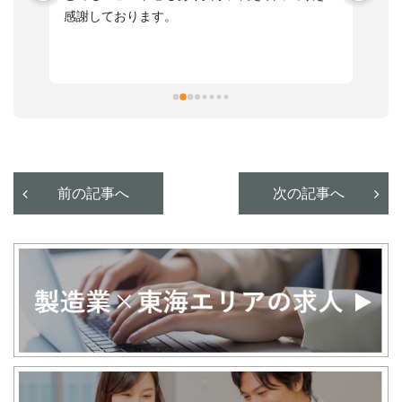
感謝しております。
さ
っ
ま
習
本
活
と
決
利
前の記事へ
次の記事へ
が
あ