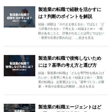
製造業の転職で経験を活かすに
は？判断のポイントを解説
結論：経験は「そのまま使えるか」ではなく「ど
う評価されるか」で考える ＜結論まとめ＞ ・経
験があることと、評価されることは同じではない
・業界や企業が変われば、 … 続きを見る
製造業の転職で後悔しないため
には？基準の考え方と選び方
結論：製造業の転職は「どんな専門性を積み上げ
たいか」を基準に考える ＜結論まとめ＞ ・製造
業の転職は、企業選びよりも「基準づくり」が重
要 ・年収や企業名は判断材 … 続きを見る
製造業の転職エージェントはど