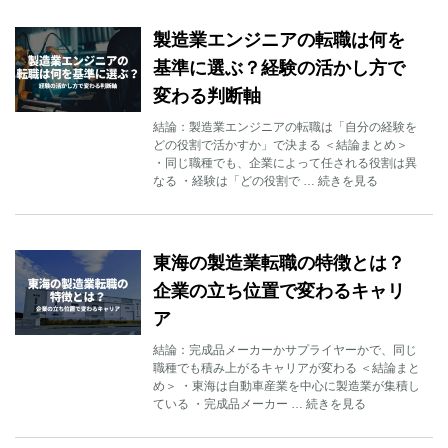
製造業エンジニアの転職は何を
基準に選ぶ？経験の活かし方で
変わる判断軸
結論：製造業エンジニアの転職は「自分の経験を
どの役割で活かすか」で決まる ＜結論まとめ＞
・同じ職種でも、企業によって任される役割は異
なる ・経験は「どの役割で … 続きを見る
東海の製造業転職の特徴とは？
企業の立ち位置で変わるキャリ
ア
結論：完成品メーカーかサプライヤーかで、同じ
職種でも積み上がるキャリアが変わる ＜結論まと
め＞ ・東海は自動車産業を中心に製造業が集積し
ている ・完成品メーカー … 続きを見る