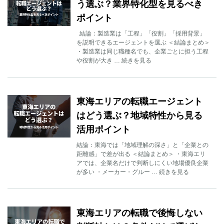
う選ぶ？業界特化型を見るべき
ポイント
結論：製造業は「工程」「役割」「採用背景」
を説明できるエージェントを選ぶ ＜結論まとめ＞
・製造業は同じ職種名でも、企業ごとに担う工程
や役割が大き … 続きを見る
東海エリアの転職エージェント
はどう選ぶ？地域特性から見る
活用ポイント
結論：東海では「地域理解の深さ」と「企業との
距離感」で差が出る ＜結論まとめ＞ ・東海エリ
アでは、企業名だけで判断しにくい地場優良企業
が多い ・メーカー・グルー … 続きを見る
東海エリアの転職で後悔しない