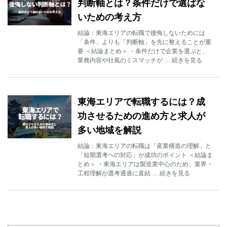
判断軸とは？条件だけで選ばな
いための考え方
結論：東海エリアの転職で後悔しないためには
「条件」よりも「判断軸」を先に整えることが重
要 ＜結論まとめ＞ ・条件だけで企業を選ぶと、
業務内容や社風のミスマッチが … 続きを見る
東海エリアで転職するには？成
功させるための進め方と求人が
多い地域を解説
結論：東海エリアの転職は「産業構造の理解」と
「短期選考への対応」が成功のポイント ＜結論ま
とめ＞ ・東海エリアは製造業中心のため、業界・
工程理解が選考通過に直結 … 続きを見る