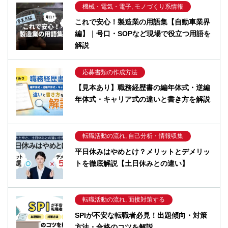
機械・電気・電子, モノづくり系情報
これで安心！製造業の用語集【自動車業界
編】｜号口・SOPなど現場で役立つ用語を
解説
応募書類の作成方法
【見本あり】職務経歴書の編年体式・逆編
年体式・キャリア式の違いと書き方を解説
転職活動の流れ, 自己分析・情報収集
平日休みはやめとけ？メリットとデメリッ
トを徹底解説【土日休みとの違い】
転職活動の流れ, 面接対策する
SPIが不安な転職者必見！出題傾向・対策
方法・合格のコツを解説