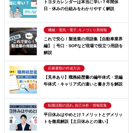
トヨタカレンダーは本当に辛い？年間休
日・休みの仕組みをわかりやすく解説
機械・電気・電子, モノづくり系情報
これで安心！製造業の用語集【自動車業界
編】｜号口・SOPなど現場で役立つ用語を
解説
応募書類の作成方法
【見本あり】職務経歴書の編年体式・逆編
年体式・キャリア式の違いと書き方を解説
転職活動の流れ, 自己分析・情報収集
平日休みはやめとけ？メリットとデメリッ
トを徹底解説【土日休みとの違い】