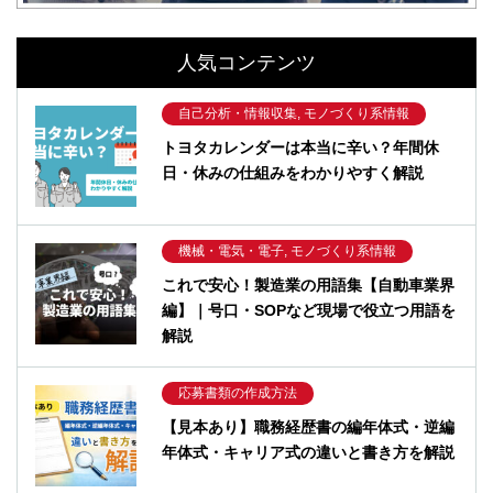
人気コンテンツ
自己分析・情報収集, モノづくり系情報
トヨタカレンダーは本当に辛い？年間休
日・休みの仕組みをわかりやすく解説
機械・電気・電子, モノづくり系情報
これで安心！製造業の用語集【自動車業界
編】｜号口・SOPなど現場で役立つ用語を
解説
応募書類の作成方法
【見本あり】職務経歴書の編年体式・逆編
年体式・キャリア式の違いと書き方を解説