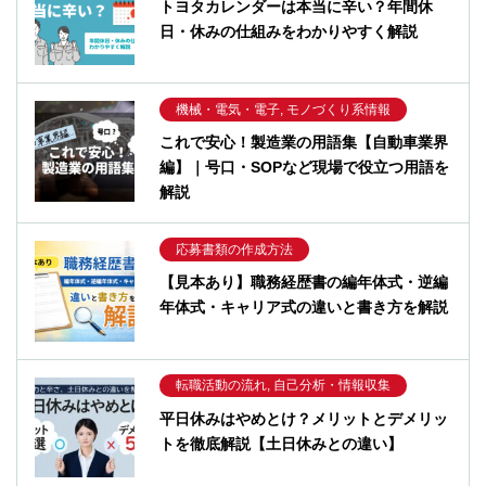
トヨタカレンダーは本当に辛い？年間休
日・休みの仕組みをわかりやすく解説
機械・電気・電子, モノづくり系情報
これで安心！製造業の用語集【自動車業界
編】｜号口・SOPなど現場で役立つ用語を
解説
応募書類の作成方法
【見本あり】職務経歴書の編年体式・逆編
年体式・キャリア式の違いと書き方を解説
転職活動の流れ, 自己分析・情報収集
平日休みはやめとけ？メリットとデメリッ
トを徹底解説【土日休みとの違い】