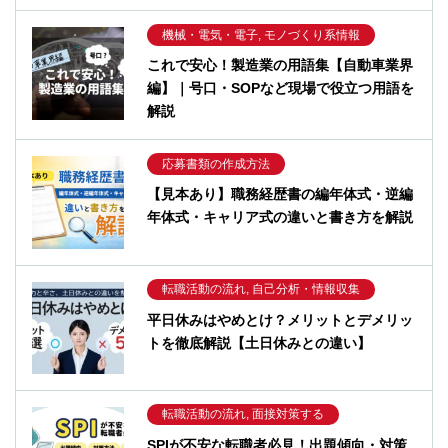
機械・電気・電子, モノづくり系情報
これで安心！製造業の用語集【自動車業界
編】｜号口・SOPなど現場で役立つ用語を
解説
応募書類の作成方法
【見本あり】職務経歴書の編年体式・逆編
年体式・キャリア式の違いと書き方を解説
転職活動の流れ, 自己分析・情報収集
平日休みはやめとけ？メリットとデメリッ
トを徹底解説【土日休みとの違い】
転職活動の流れ, 面接対策する
SPIが不安な転職者必見！出題傾向・対策