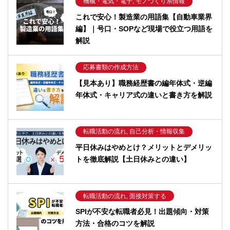
機械・電気・電子, モノづくり系情報
これで安心！製造業の用語集【自動車業界
編】｜号口・SOPなど現場で役立つ用語を
解説
応募書類の作成方法
【見本あり】職務経歴書の編年体式・逆編
年体式・キャリア式の違いと書き方を解説
転職活動の流れ, 自己分析・情報収集
平日休みはやめとけ？メリットとデメリッ
トを徹底解説【土日休みとの違い】
転職活動の流れ, 面接対策する
SPIが不安な転職者必見！出題傾向・対策
方法・合格のコツを解説