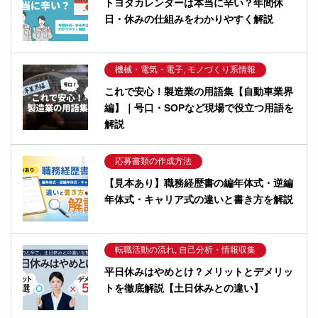
トヨタカレンダーは本当に辛い？年間休
日・休みの仕組みをわかりやすく解説
機械・電気・電子, モノづくり系情報
これで安心！製造業の用語集【自動車業界
編】｜号口・SOPなど現場で役立つ用語を
解説
応募書類の作成方法
【見本あり】職務経歴書の編年体式・逆編
年体式・キャリア式の違いと書き方を解説
転職活動の流れ, 自己分析・情報収集
平日休みはやめとけ？メリットとデメリッ
トを徹底解説【土日休みとの違い】