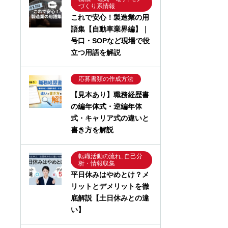
づくり系情報
これで安心！製造業の用
語集【自動車業界編】｜
号口・SOPなど現場で役
立つ用語を解説
応募書類の作成方法
【見本あり】職務経歴書
の編年体式・逆編年体
式・キャリア式の違いと
書き方を解説
転職活動の流れ, 自己分
析・情報収集
平日休みはやめとけ？メ
リットとデメリットを徹
底解説【土日休みとの違
い】