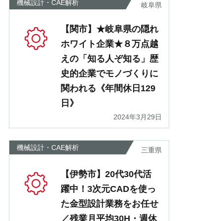
機械設計・CAE解析
岐阜県
【関市】★岐阜県の隠れ
ホワイト企業★８万点越
えの「知る人ぞ知る」歴
史的企業でモノづくりに
関われる《年間休日129
日》
2024年3月29日
機械設計・CAE解析
三重県
【伊勢市】20代30代活
躍中！3次元CADを使っ
た金型設計業務をお任せ
／残業月平均30H・週休