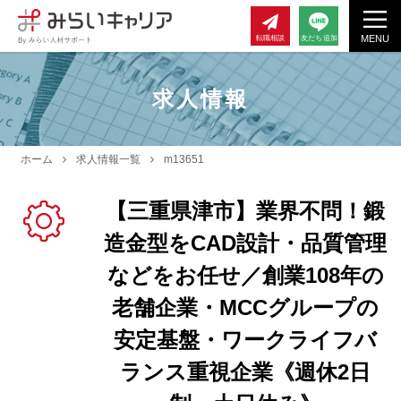
MENU
転職相談
友だち追加
求人情報
ホーム
求人情報一覧
m13651
【三重県津市】業界不問！鍛
造金型をCAD設計・品質管理
などをお任せ／創業108年の
老舗企業・MCCグループの
安定基盤・ワークライフバ
ランス重視企業《週休2日