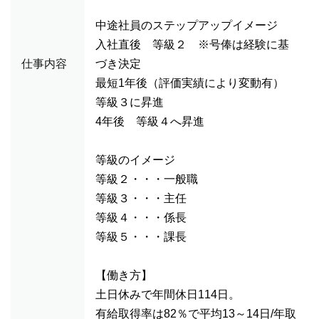
中途社員のステップアップイメージ
入社直後 等級２ ※号俸は経験に基
仕事内容
づき決定
最短1年後（評価実績により変動有）
等級３に昇進
4年後 等級４へ昇進
等級のイメージ
等級２・・・一般職
等級３・・・主任
等級４・・・係長
等級５・・・課長
【働き方】
土日休みで年間休日114日。
有給取得率は82％で平均13～14日/年取