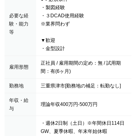
・製図経験
必要な経
・３DCAD使用経験
験・能力
※業界問わず
等
▼歓迎
・金型設計
正社員 / 雇用期間の定め：無 / 試用期
雇用形態
間：有(6ヶ月)
勤務地
三重県津市[勤務地の補足：転勤なし]
年収・給
理論年収400万円-500万円
与
・週休2日制（土日）※年間休日114日
GW、夏季休暇、年末年始休暇