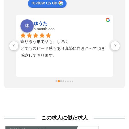
review us on
ゆうた
a month ago
い
寄り添う形で話も、し易く
落
す
とてもスピード感もあり真摯に向き合って頂き
不
感謝しております。
さ
っ
ま
習
本
活
と
決
利
この求人に似た求人
が
あ