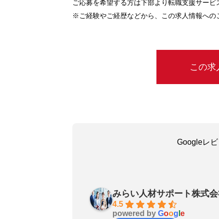
ご応募を希望する方は下部より転職支援サービ
※ご経験やご経歴などから、この求人情報への
この求
Google
吳嘉瑜
a month ago
みらい人材サポート株式会
お陰で無事に転職成功しました
4.5
powered by
G
o
o
g
l
e
良いエージェントです〜転職さ