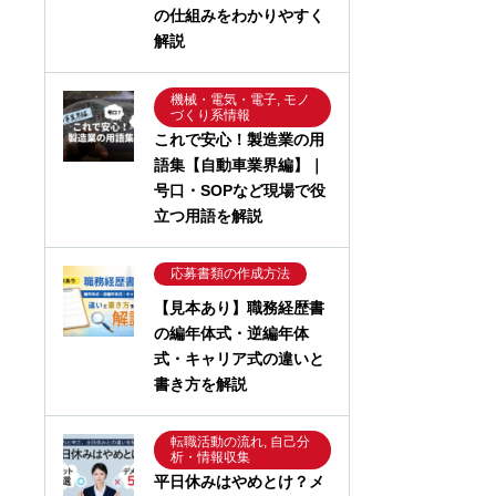
の仕組みをわかりやすく
解説
機械・電気・電子, モノ
づくり系情報
これで安心！製造業の用
語集【自動車業界編】｜
号口・SOPなど現場で役
立つ用語を解説
応募書類の作成方法
【見本あり】職務経歴書
の編年体式・逆編年体
式・キャリア式の違いと
書き方を解説
転職活動の流れ, 自己分
析・情報収集
平日休みはやめとけ？メ