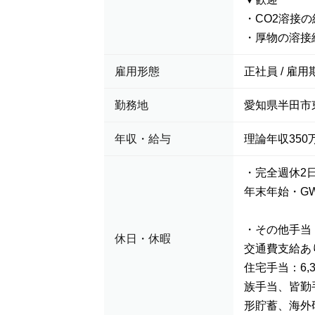
・CO2溶接の
・厚物の溶接
雇用形態
正社員 / 雇用
勤務地
愛知県半田市
年収・給与
理論年収350万
・完全週休2
年末年始・G
・その他手当
休日・休暇
交通費支給あ
住宅手当：6,
族手当、皆勤手
形貯蓄、海外