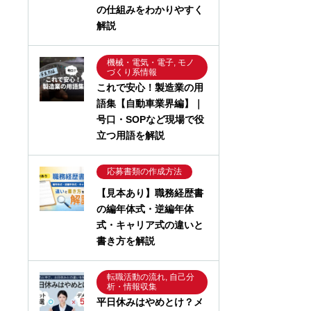
の仕組みをわかりやすく
解説
機械・電気・電子, モノ
づくり系情報
これで安心！製造業の用
語集【自動車業界編】｜
号口・SOPなど現場で役
立つ用語を解説
応募書類の作成方法
【見本あり】職務経歴書
の編年体式・逆編年体
式・キャリア式の違いと
書き方を解説
転職活動の流れ, 自己分
析・情報収集
平日休みはやめとけ？メ