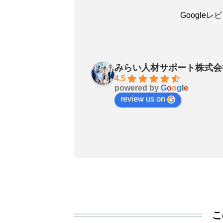
Google
吳嘉瑜
30 days ago
みらい人材サポート株式会
お陰で無事に転職成功しました
4.5
powered by
G
o
o
g
l
e
良いエージェントです〜転職さ
review us on
非おすすめします！
こ