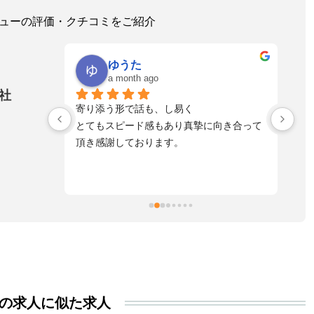
レビューの評価・クチコミをご紹介
ゆうた
a month ago
社
！とっても
寄り添う形で話も、し易く
落
れる方へ是
とてもスピード感もあり真摯に向き合って
不
頂き感謝しております。
た
自
た
ま
擬
お
す
活
る
き
の求人に似た求人
い