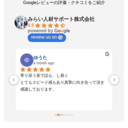
Googleレビューの評価・クチコミをご紹介
みらい人材サポート株式会社
4.5
powered by
G
o
o
g
l
e
review us on
ゆうた
a month ago
い
寄り添う形で話も、し易く
落
す
とてもスピード感もあり真摯に向き合って頂き
不
感謝しております。
さ
っ
ま
習
本
活