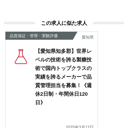
と
決
利
この求人に似た求人
が
あ
品質保証・管理・実験評価
愛知県
【愛知県知多郡】世界レ
ベルの技術を誇る製糖技
術で国内トップクラスの
実績を誇るメーカーで品
質管理担当を募集！《週
休2日制・年間休日120
日》
2025年3月12日