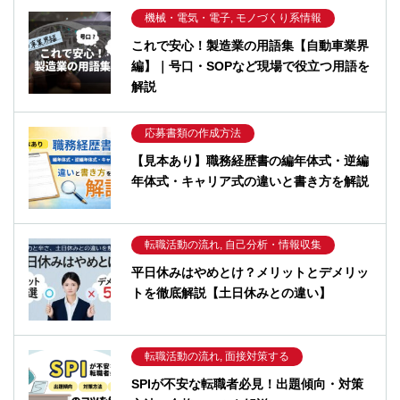
機械・電気・電子, モノづくり系情報
これで安心！製造業の用語集【自動車業界
編】｜号口・SOPなど現場で役立つ用語を
解説
応募書類の作成方法
【見本あり】職務経歴書の編年体式・逆編
年体式・キャリア式の違いと書き方を解説
転職活動の流れ, 自己分析・情報収集
平日休みはやめとけ？メリットとデメリッ
トを徹底解説【土日休みとの違い】
転職活動の流れ, 面接対策する
SPIが不安な転職者必見！出題傾向・対策