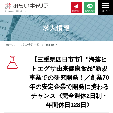
MENU
転職相談
友だち追加
求人情報
ホーム
求人情報一覧
m14916
【三重県四日市市】"海藻ヒ
トエグサ由来健康食品"新規
事業での研究開発！／創業70
年の安定企業で開発に携わる
チャンス《完全週休2日制・
年間休日128日》