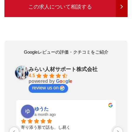
この求人について相談する
Googleレビューの評価・クチコミをご紹介
みらい人材サポート株式会社
4.5
powered by
G
o
o
g
l
e
review us on
ゆうた
a month ago
い
寄り添う形で話も、し易く
落