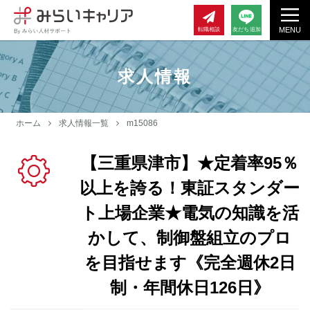
MENU
転職相談
友だち追加
求人情報
ホーム
求人情報一覧
m15086
【三重県津市】★定着率95％
以上を誇る！東証スタンダー
ト上場企業★電気の知識を活
かして、制御盤組立のプロ
を目指せます《完全週休2日
制・年間休日126日》