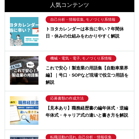
人気コンテンツ
自己分析・情報収集, モノづくり系情報
トヨタカレンダーは本当に辛い？年間休
日・休みの仕組みをわかりやすく解説
機械・電気・電子, モノづくり系情報
これで安心！製造業の用語集【自動車業界
編】｜号口・SOPなど現場で役立つ用語を
解説
応募書類の作成方法
【見本あり】職務経歴書の編年体式・逆編
年体式・キャリア式の違いと書き方を解説
転職活動の流れ, 自己分析・情報収集