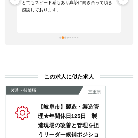
す
とてもスピード感もあり真摯に向き合って頂き
不
感謝しております。
さ
っ
ま
習
本
活
と
決
利
この求人に似た求人
が
あ
製造・技能職
三重県
【岐阜市】製造・製造管
理★年間休日125日 製
造現場の改善と管理を担
うリーダー候補ポジショ