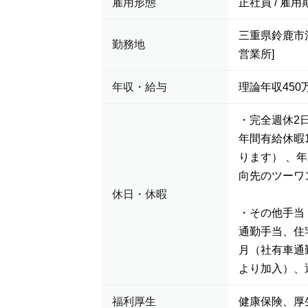
雇用形態
正社員 / 雇用
三重県鈴鹿市
勤務地
営業所]
年収・給与
理論年収450万
・完全週休2
年間有給休暇
ります） 、
向先のツーワ
休日・休暇
・その他手当
通勤手当、住
月（社有車通
より加入）、
福利厚生
健康保険、厚