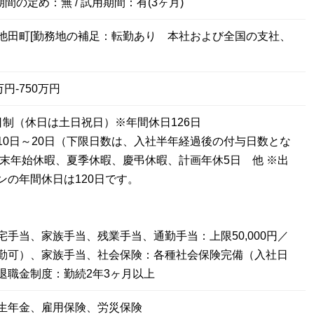
期間の定め：無 / 試用期間：有(3ヶ月)
池田町[勤務地の補足：転勤あり 本社および全国の支社、
円-750万円
日制（休日は土日祝日）※年間休日126日
10日～20日（下限日数は、入社半年経過後の付与日数とな
年末年始休暇、夏季休暇、慶弔休暇、計画年休5日 他 ※出
ンの年間休日は120日です。
宅手当、家族手当、残業手当、通勤手当：上限50,000円／
勤可）、家族手当、社会保険：各種社会保険完備（入社日
退職金制度：勤続2年3ヶ月以上
生年金、雇用保険、労災保険