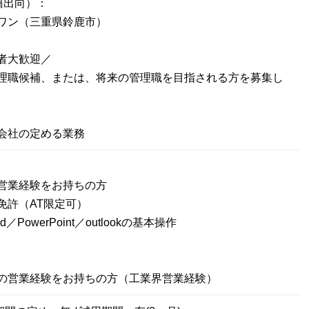
籍出向）：
ワン（三重県鈴鹿市）
者大歓迎／
理職候補、または、将来の管理職を目指される方を募集し
会社の定める業務
営業経験をお持ちの方
免許（AT限定可）
rd／PowerPoint／outlookの基本操作
の営業経験をお持ちの方（工業界営業経験）