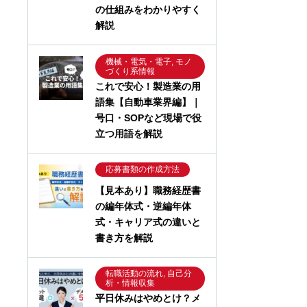
の仕組みをわかりやすく
解説
機械・電気・電子, モノ
づくり系情報
これで安心！製造業の用
語集【自動車業界編】｜
号口・SOPなど現場で役
立つ用語を解説
応募書類の作成方法
【見本あり】職務経歴書
の編年体式・逆編年体
式・キャリア式の違いと
書き方を解説
転職活動の流れ, 自己分
析・情報収集
平日休みはやめとけ？メ