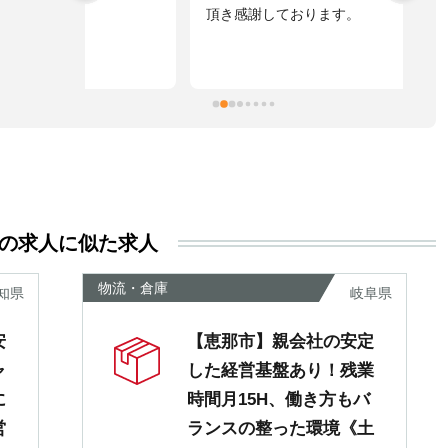
頂き感謝しております。
た
自
た
ま
擬
お
す
活
る
き
の求人に似た求人
い
尊
物流・倉庫
知県
岐阜県
あ
安
【恵那市】親会社の安定
ャ
した経営基盤あり！残業
に
時間月15H、働き方もバ
営
ランスの整った環境《土