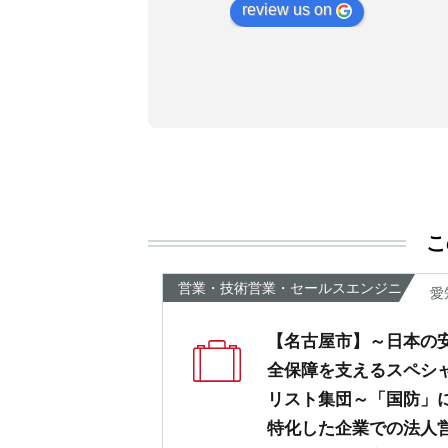
review us on
非おすすめします！
こ
営業・技術営業・セールスエンジニ
愛
ア
【名古屋市】～日本の
全保障を支えるスペシ
リスト集団～「国防」
特化した企業での法人