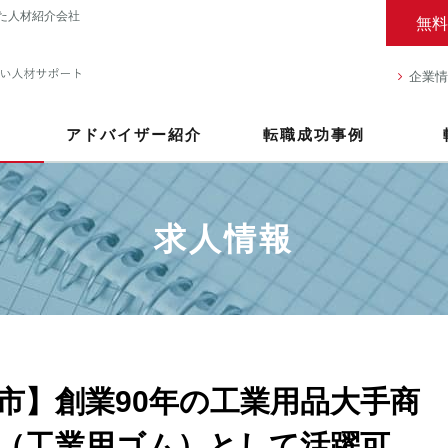
た人材紹介会社
無料
企業情
アドバイザー紹介
転職成功事例
求人情報
市】創業90年の工業用品大手商
（工業用ゴム）として活躍可