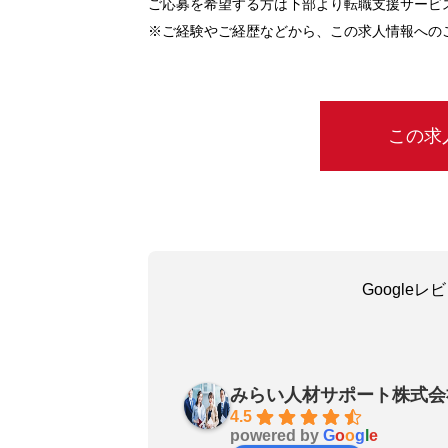
ご応募を希望する方は下部より転職支援サービ
※ご経験やご経歴などから、この求人情報への
この求
Google
吳嘉瑜
a month ago
みらい人材サポート株式会
お陰で無事に転職成功しました
4.5
powered by
G
o
o
g
l
e
良いエージェントです〜転職さ