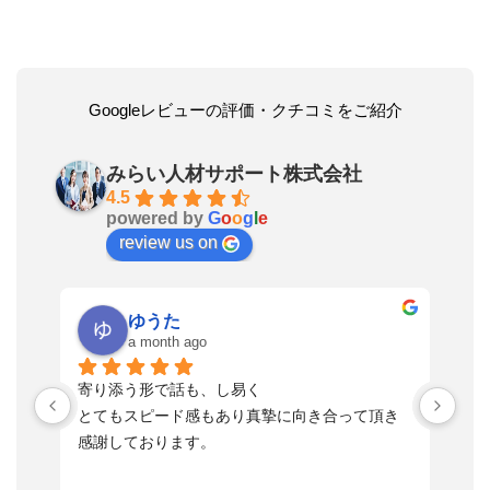
Googleレビューの評価・クチコミをご紹介
みらい人材サポート株式会社
4.5
powered by
G
o
o
g
l
e
review us on
ゆうた
a month ago
い
寄り添う形で話も、し易く
落
す
とてもスピード感もあり真摯に向き合って頂き
不
感謝しております。
さ
っ