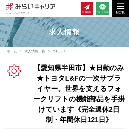
MENU
転職相談
友だち追加
求人情報
ホーム
求人情報一覧
m15584
【愛知県半田市】★日勤のみ
★トヨタL&Fの一次サプラ
イヤー。世界を支えるフォ
ークリフトの機能部品を手掛
けています《完全週休2日
制・年間休日121日》