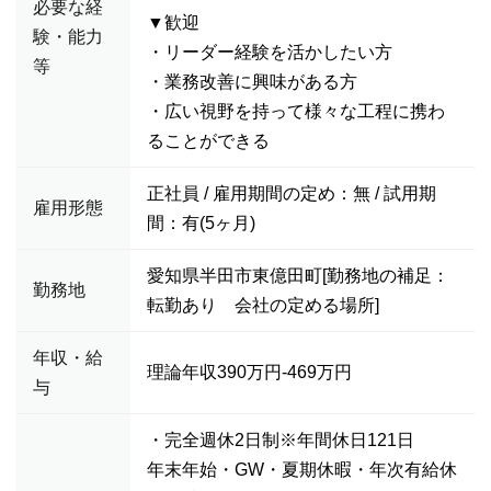
必要な経
▼歓迎
験・能力
・リーダー経験を活かしたい方
等
・業務改善に興味がある方
・広い視野を持って様々な工程に携わ
ることができる
正社員 / 雇用期間の定め：無 / 試用期
雇用形態
間：有(5ヶ月)
愛知県半田市東億田町[勤務地の補足：
勤務地
転勤あり 会社の定める場所]
年収・給
理論年収390万円-469万円
与
・完全週休2日制※年間休日121日
年末年始・GW・夏期休暇・年次有給休