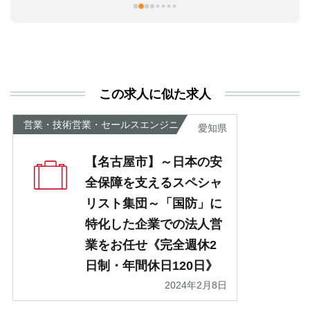
本
活
と
決
利
この求人に似た求人
が
あ
営業・技術営業・セールスエンジニ
愛知県
ア
【名古屋市】～日本の安
全保障を支えるスペシャ
リスト集団～「国防」に
特化した企業での法人営
業をお任せ《完全週休2
日制・年間休日120日》
2024年2月8日