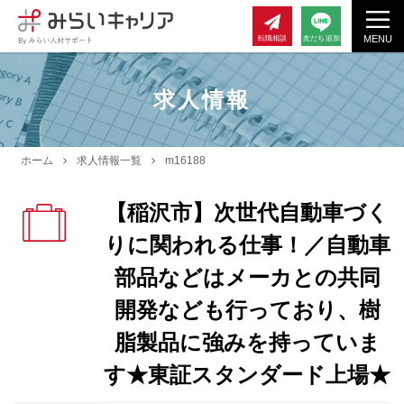
MENU
転職相談
友だち追加
求人情報
ホーム
求人情報一覧
m16188
【稲沢市】次世代自動車づく
りに関われる仕事！／自動車
部品などはメーカとの共同
開発なども行っており、樹
脂製品に強みを持っていま
す★東証スタンダード上場★