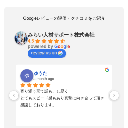
Googleレビューの評価・クチコミをご紹介
みらい人材サポート株式会社
4.5
powered by
G
o
o
g
l
e
review us on
ゆうた
a month ago
い
寄り添う形で話も、し易く
落
す
とてもスピード感もあり真摯に向き合って頂き
不
感謝しております。
さ
っ
ま
習