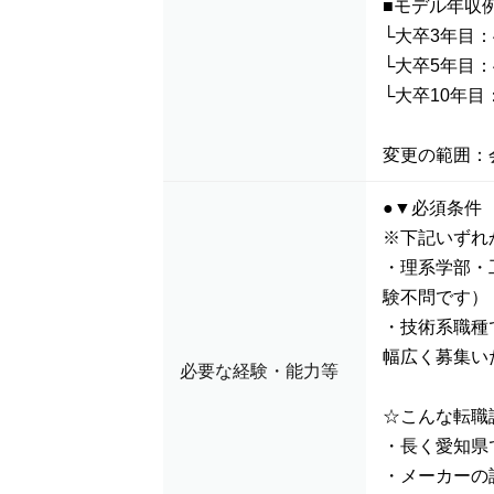
■モデル年収
└大卒3年目：
└大卒5年目：
└大卒10年目
変更の範囲：
●▼必須条件
※下記いずれ
・理系学部・
験不問です）
・技術系職種
幅広く募集い
必要な経験・能力等
☆こんな転職
・長く愛知県
・メーカーの