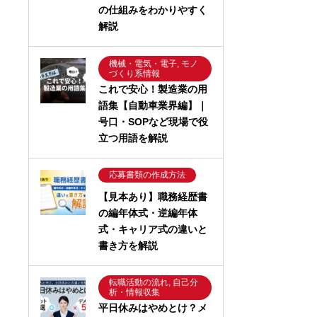
の仕組みをわかりやすく
解説
機械・電気・電子, モノ
づくり系情報
これで安心！製造業の用
語集【自動車業界編】｜
号口・SOPなど現場で役
立つ用語を解説
応募書類の作成方法
【見本あり】職務経歴書
の編年体式・逆編年体
式・キャリア式の違いと
書き方を解説
転職活動の流れ, 自己分
析・情報収集
平日休みはやめとけ？メ