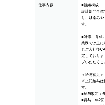
仕事内容
■組織構成
設計部門全体
り、馴染みや
す。
■研修、育成
業務では主に
じご入社後C
定しておりま
プいただくこ
＜給与補足＞
※上記給与は
す。
■給与改定：年
■賞与：年2回(