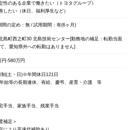
定性のある企業で働きたい（トヨタグループ）
善したい（休日、福利厚生など）
期間の定め：無 / 試用期間：有(6ヶ月)
北島町西之町30 北島技術センター[勤務地の補足：転勤当面
して、愛知県外への転勤はありません]
円-580万円
制(土・日)※年間休日121日
年末年始等の長期連休、有給、慶弔、産育・介護 等
宅手当、家族手当、残業手当
度補足＞
定により高速代補助あり