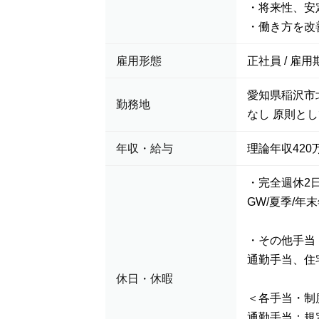
・将来性、安
・働き方を改
雇用形態
正社員 / 雇用
愛知県稲沢市
勤務地
なし 原則と
年収・給与
理論年収420万
・完全週休2日
GW/夏季/
・その他手当
通勤手当、住
休日・休暇
＜各手当・制
通勤手当：規