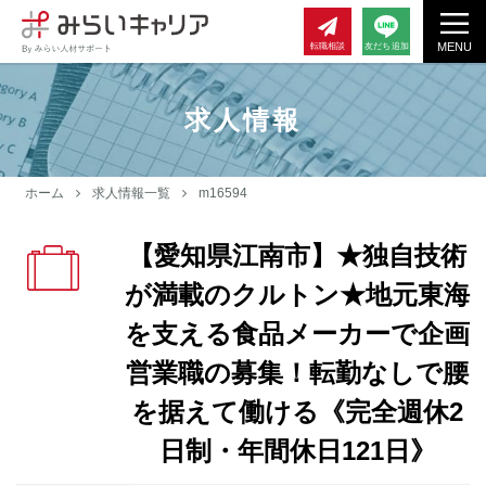
MENU
転職相談
友だち追加
求人情報
ホーム
求人情報一覧
m16594
【愛知県江南市】★独自技術
が満載のクルトン★地元東海
を支える食品メーカーで企画
営業職の募集！転勤なしで腰
を据えて働ける《完全週休2
日制・年間休日121日》