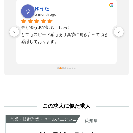
ゆうた
a month ago
い
寄り添う形で話も、し易く
落
す
とてもスピード感もあり真摯に向き合って頂き
不
感謝しております。
さ
っ
ま
習
本
活
と
決
利
この求人に似た求人
が
あ
営業・技術営業・セールスエンジニ
愛知県
ア