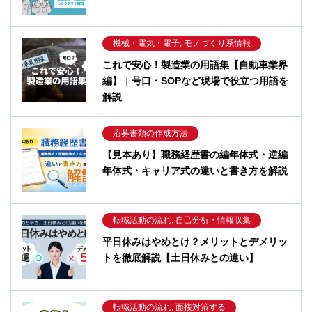
機械・電気・電子, モノづくり系情報
これで安心！製造業の用語集【自動車業界
編】｜号口・SOPなど現場で役立つ用語を
解説
応募書類の作成方法
【見本あり】職務経歴書の編年体式・逆編
年体式・キャリア式の違いと書き方を解説
転職活動の流れ, 自己分析・情報収集
平日休みはやめとけ？メリットとデメリッ
トを徹底解説【土日休みとの違い】
転職活動の流れ, 面接対策する