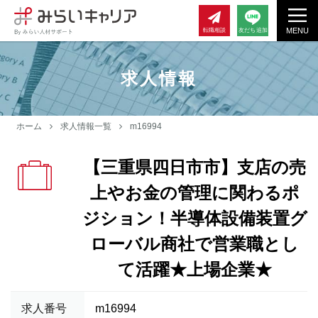
MENU
転職相談
友だち追加
求人情報
ホーム
求人情報一覧
m16994
【三重県四日市市】支店の売
上やお金の管理に関わるポ
ジション！半導体設備装置グ
ローバル商社で営業職とし
て活躍★上場企業★
求人番号
m16994