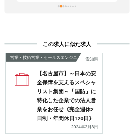
習
本
活
と
決
利
この求人に似た求人
が
あ
営業・技術営業・セールスエンジニ
愛知県
ア
【名古屋市】～日本の安
全保障を支えるスペシャ
リスト集団～「国防」に
特化した企業での法人営
業をお任せ《完全週休2
日制・年間休日120日》
2024年2月8日