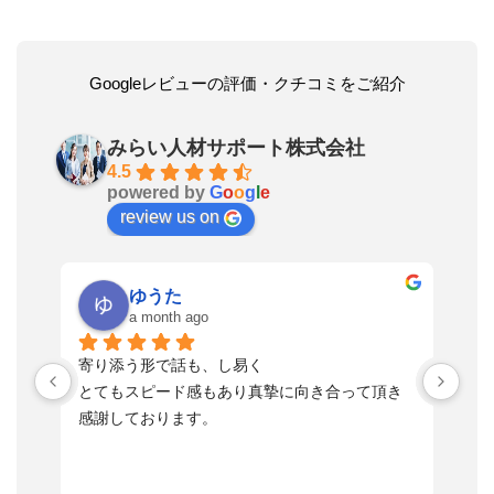
Googleレビューの評価・クチコミをご紹介
みらい人材サポート株式会社
4.5
powered by
G
o
o
g
l
e
review us on
ゆうた
a month ago
い
寄り添う形で話も、し易く
落
す
とてもスピード感もあり真摯に向き合って頂き
不
感謝しております。
さ
っ
ま