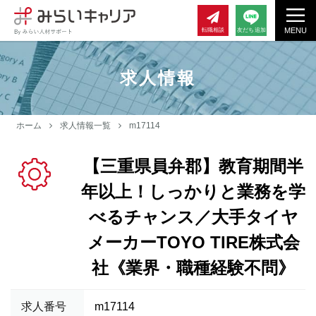
MENU
転職相談
友だち追加
求人情報
ホーム
求人情報一覧
m17114
【三重県員弁郡】教育期間半
年以上！しっかりと業務を学
べるチャンス／大手タイヤ
メーカーTOYO TIRE株式会
社《業界・職種経験不問》
求人番号
m17114