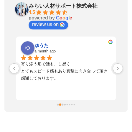
みらい人材サポート株式会社
4.5
powered by
G
o
o
g
l
e
review us on
ゆうた
a month ago
い
寄り添う形で話も、し易く
落
す
とてもスピード感もあり真摯に向き合って頂き
不
感謝しております。
さ
っ
ま
習
本
活
と
決