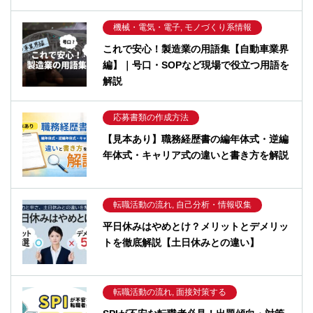
機械・電気・電子, モノづくり系情報
これで安心！製造業の用語集【自動車業界
編】｜号口・SOPなど現場で役立つ用語を
解説
応募書類の作成方法
【見本あり】職務経歴書の編年体式・逆編
年体式・キャリア式の違いと書き方を解説
転職活動の流れ, 自己分析・情報収集
平日休みはやめとけ？メリットとデメリッ
トを徹底解説【土日休みとの違い】
転職活動の流れ, 面接対策する