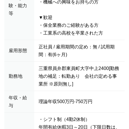
・機械への興味をお持ちの方
験・能力
等
▼歓迎
・保全業務のご経験がある方
・工業系の高校を卒業された方
正社員 / 雇用期間の定め：無 / 試用期
雇用形態
間：有(6ヶ月)
三重県員弁郡東員町大字中上2400[勤務
勤務地
地の補足：転勤あり 会社の定める事
業所 ※原則無し]
年収・給
理論年収500万円-750万円
与
・シフト制（4勤2休制）
年間有給休暇3日～20日（下限日数は、