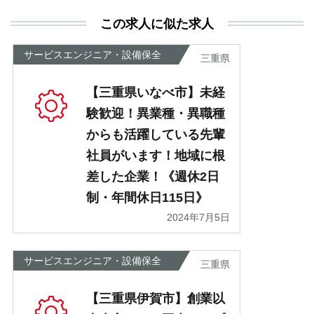
利
この求人に似た求人
が
あ
サービスエンジニア・設備保全
三重県
【三重県いなべ市】未経
験歓迎！異業種・異職種
からも活躍している先輩
社員がいます！地域に根
差した企業！《週休2日
制・年間休日115日》
2024年7月5日
サービスエンジニア・設備保全
三重県
【三重県伊賀市】創業以