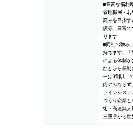
■豊富な福利
管理職層・若
高みを目指す
設等、豊富で
ります
■同社の強み
持ちます。「
による体制が
などから長期
ーは8割以上
内のみならず
ラインシステ
づくり企業と
術・高速無人
三重県から世