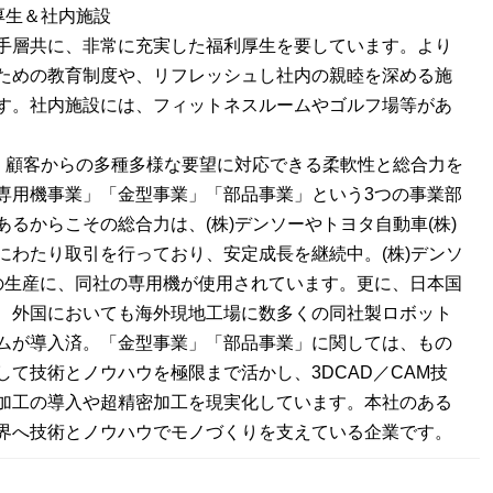
厚生＆社内施設
手層共に、非常に充実した福利厚生を要しています。より
ための教育制度や、リフレッシュし社内の親睦を深める施
す。社内施設には、フィットネスルームやゴルフ場等があ
：顧客からの多種多様な要望に対応できる柔軟性と総合力を
専用機事業」「金型事業」「部品事業」という3つの事業部
あるからこその総合力は、(株)デンソーやトヨタ自動車(株)
にわたり取引を行っており、安定成長を継続中。(株)デンソ
の生産に、同社の専用機が使用されています。更に、日本国
、外国においても海外現地工場に数多くの同社製ロボット
ムが導入済。「金型事業」「部品事業」に関しては、もの
して技術とノウハウを極限まで活かし、3DCAD／CAM技
加工の導入や超精密加工を現実化しています。本社のある
界へ技術とノウハウでモノづくりを支えている企業です。