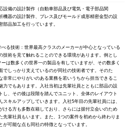
応設備の設計製作（自動車部品及び電気・電子部品関
析機器の設計製作、プレス及びモールド成形精密金型の設
密部品加工を行っています。
学べる技術：世界最高クラスのメーカーが中心となっている
の技術を見て触れることのできる環境があります。例とし
ンソーは数多くの世界一の製品を有していますが、その数多く
面でしっかり支えているのが同社の技術者です。そのた
な非常にやりがいのある業務を若いうちから担当できるこ
魅力でもあります。入社当初は先輩社員とともに部品の設
トし、その後は段階を踏んでユニット、全体のレイアウト
んスキルアップしていきます。入社5年目の先輩社員には、
がける方も多数在籍しており、さらには据付立会いのため
た先輩社員もいます。また、1つの案件を初めから終わりま
とが可能な点も同社の特徴となっています。