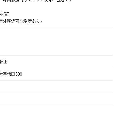
、社内施設（フィットネスルームなど）
措置]
屋外喫煙可能場所あり）
会社
字増田500