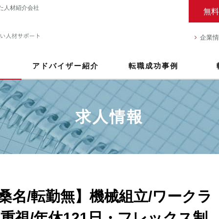
た人材紹介会社
無料
企業情
アドバイザー紹介
転職成功事例
求人情報
桑名/転勤無】機械組立/ワークラ
重視/年休121日・フレックス制