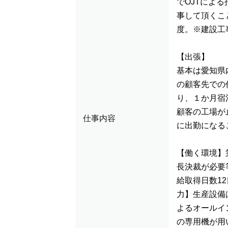
でOJTによ
事して頂くこ
度。※建設工
【出張】
基本は愛知県
の顧客先での
り、１か月宿
顧客の工場が
仕事内容
に出勤になる
【働く環境】第
長決裁が必要
給取得日数12
力】生産設備
よるオールイ
の専用機が用