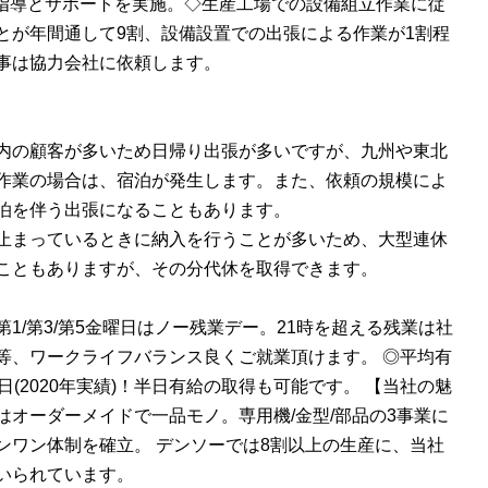
る指導とサポートを実施。◇生産工場での設備組立作業に従
とが年間通して9割、設備設置での出張による作業が1割程
事は協力会社に依頼します。
内の顧客が多いため日帰り出張が多いですが、九州や東北
作業の場合は、宿泊が発生します。また、依頼の規模によ
泊を伴う出張になることもあります。
止まっているときに納入を行うことが多いため、大型連休
こともありますが、その分代休を取得できます。
1/第3/第5金曜日はノー残業デー。21時を超える残業は社
等、ワークライフバランス良くご就業頂けます。 ◎平均有
日(2020年実績)！半日有給の取得も可能です。 【当社の魅
はオーダーメイドで一品モノ。専用機/金型/部品の3事業に
ンワン体制を確立。 デンソーでは8割以上の生産に、当社
いられています。