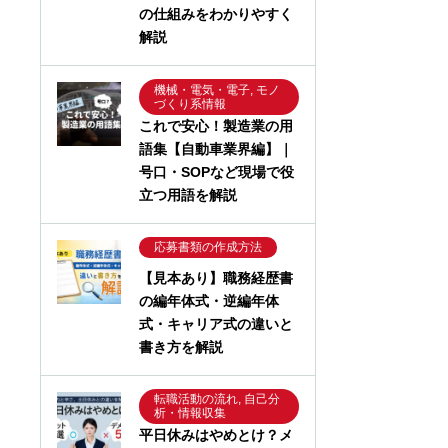
の仕組みをわかりやすく
解説
機械・電気・電子, モノ
づくり系情報
これで安心！製造業の用
語集【自動車業界編】｜
号口・SOPなど現場で役
立つ用語を解説
応募書類の作成方法
【見本あり】職務経歴書
の編年体式・逆編年体
式・キャリア式の違いと
書き方を解説
転職活動の流れ, 自己分
析・情報収集
平日休みはやめとけ？メ