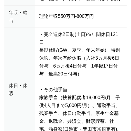
年収・給
理論年収550万円-800万円
与
・完全週休2日制(土日)※年間休日121
日
長期休暇(GW、夏季、年末年始)、特別
休暇、年次有給休暇（入社3ヵ月後6日
付与 6ヵ月後4日付与 1年後17日付
与 最高20日付与）
休日・休
・その他手当
暇
家族手当（扶養配偶者18,000円/月、子
供4人目まで5,000円/月）、通勤手当、
残業手当、休日出勤手当、厚生年金基
金、退職金、共済会、財形貯蓄、社
宅、独身寮(日進市・豊田市※規定有)、