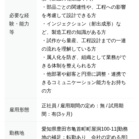
・部品ごとの関連性や、工程への影響
必要な経
を考慮して設計できる方
験・能力
・インジェクション（射出成形）な
等
ど、製造工程の知識がある方
・試作から量産、工程設計までの一連
の流れを理解している方
・属人化を防ぎ、組織として業務がで
きる体制を整えられる方
・他部署や顧客と円滑に調整・連携で
きるコミュニケーション能力をお持ち
の方
正社員 / 雇用期間の定め：無 / 試用期
雇用形態
間：有(3ヶ月)
愛知県豊田市亀首町町屋洞100-11[勤務
勤務地
地の補足：転勤あり 会社の定める所]