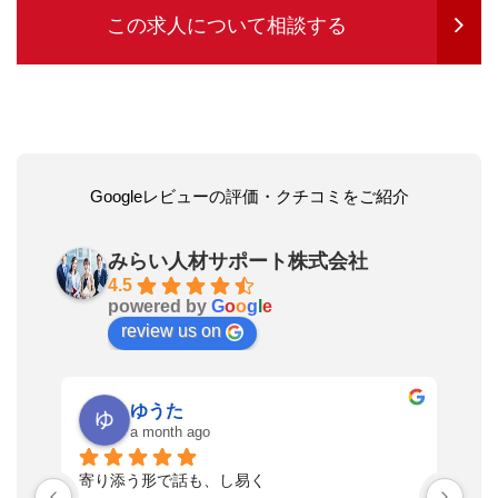
この求人について相談する
Googleレビューの評価・クチコミをご紹介
みらい人材サポート株式会社
4.5
powered by
G
o
o
g
l
e
review us on
ゆうた
a month ago
い
寄り添う形で話も、し易く
落