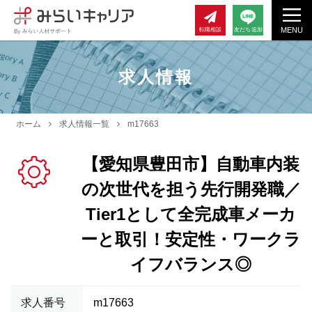
MENU
転職相談
友だち追加
求人情報
ホーム
求人情報一覧
m17663
【愛知県豊田市】自動車内装
の次世代を担う先行開発職／
Tier1として全完成車メーカ
ーと取引！安定性・ワークラ
イフバランス◎
求人番号
m17663