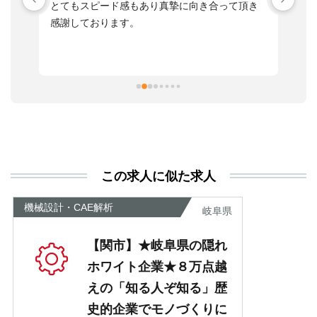
す
とてもスピード感もあり真摯に向き合って頂き
不
感謝しております。
さ
っ
ま
習
本
活
と
決
利
この求人に似た求人
が
あ
機械設計・CAE解析
岐阜県
【関市】★岐阜県の隠れ
ホワイト企業★８万点越
えの「知る人ぞ知る」歴
史的企業でモノづくりに