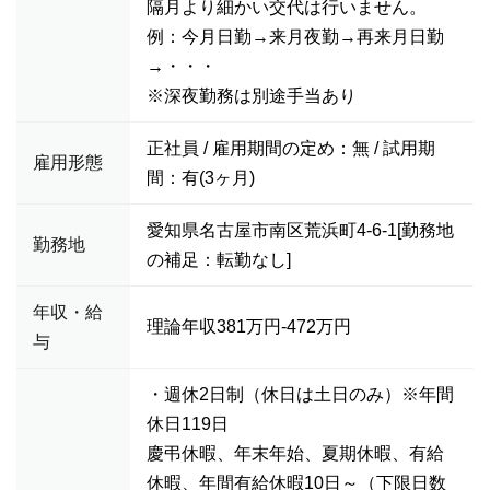
隔月より細かい交代は行いません。
例：今月日勤→来月夜勤→再来月日勤
→・・・
※深夜勤務は別途手当あり
正社員 / 雇用期間の定め：無 / 試用期
雇用形態
間：有(3ヶ月)
愛知県名古屋市南区荒浜町4-6-1[勤務地
勤務地
の補足：転勤なし]
年収・給
理論年収381万円-472万円
与
・週休2日制（休日は土日のみ）※年間
休日119日
慶弔休暇、年末年始、夏期休暇、有給
休暇、年間有給休暇10日～（下限日数