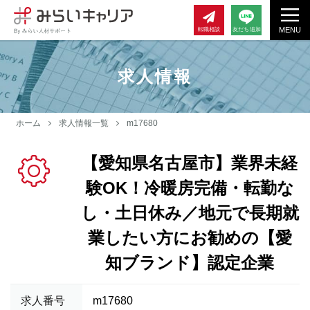
MENU
転職相談
友だち追加
求人情報
ホーム
求人情報一覧
m17680
【愛知県名古屋市】業界未経
験OK！冷暖房完備・転勤な
し・土日休み／地元で長期就
業したい方にお勧めの【愛
知ブランド】認定企業
求人番号
m17680