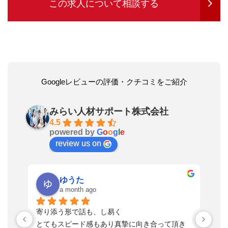
この求人について相談する
Googleレビューの評価・クチコミをご紹介
みらい人材サポート株式会社
4.5
powered by
G
o
o
g
l
e
review us on
ゆうた
a month ago
い
寄り添う形で話も、し易く
落
す
とてもスピード感もあり真摯に向き合って頂き
不