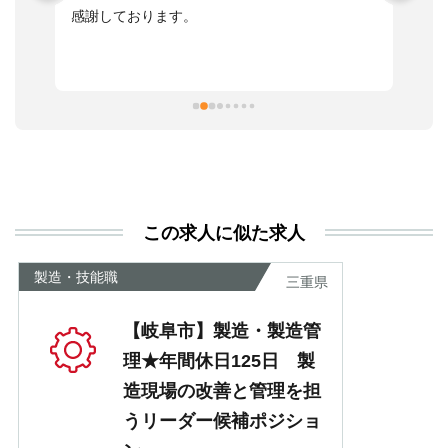
感謝しております。
さ
っ
ま
習
本
活
と
決
利
この求人に似た求人
が
あ
製造・技能職
三重県
【岐阜市】製造・製造管
理★年間休日125日 製
造現場の改善と管理を担
うリーダー候補ポジショ