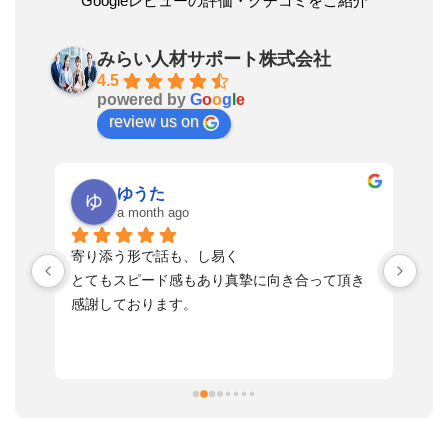
Googleレビューの評価・クチコミをご紹介
みらい人材サポート株式会社
4.5
powered by
G
o
o
g
l
e
review us on
ゆうた
a month ago
い
寄り添う形で話も、し易く
落
す
とてもスピード感もあり真摯に向き合って頂き
不
感謝しております。
さ
っ
ま
習
本
活