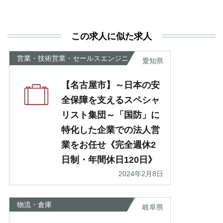
と
決
利
この求人に似た求人
が
あ
営業・技術営業・セールスエンジニ
愛知県
ア
【名古屋市】～日本の安
全保障を支えるスペシャ
リスト集団～「国防」に
特化した企業での法人営
業をお任せ《完全週休2
日制・年間休日120日》
2024年2月8日
物流・倉庫
岐阜県