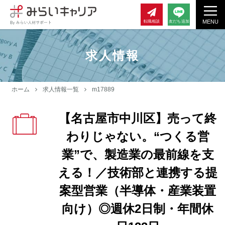
MENU
転職相談
友だち追加
求人情報
ホーム
求人情報一覧
m17889
【名古屋市中川区】売って終
わりじゃない。“つくる営
業”で、製造業の最前線を支
える！／技術部と連携する提
案型営業（半導体・産業装置
向け）◎週休2日制・年間休