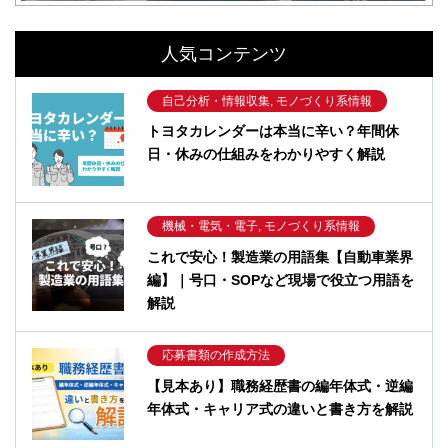
人気コンテンツ
自己分析・情報収集, モノづくり系情報
トヨタカレンダーは本当に辛い？年間休
日・休みの仕組みをわかりやすく解説
機械・電気・電子, モノづくり系情報
これで安心！製造業の用語集【自動車業界
編】｜号口・SOPなど現場で役立つ用語を
解説
応募書類の作成方法
【見本あり】職務経歴書の編年体式・逆編
年体式・キャリア式の違いと書き方を解説