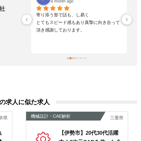
a month ago
社
！とっても
寄り添う形で話も、し易く
落
れる方へ是
とてもスピード感もあり真摯に向き合って
不
頂き感謝しております。
た
自
た
ま
擬
お
す
活
る
き
の求人に似た求人
い
尊
機械設計・CAE解析
阜県
三重県
あ
れ
【伊勢市】20代30代活躍