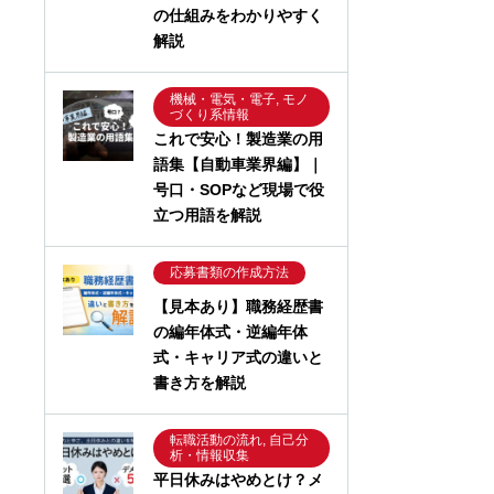
の仕組みをわかりやすく
解説
機械・電気・電子, モノ
づくり系情報
これで安心！製造業の用
語集【自動車業界編】｜
号口・SOPなど現場で役
立つ用語を解説
応募書類の作成方法
【見本あり】職務経歴書
の編年体式・逆編年体
式・キャリア式の違いと
書き方を解説
転職活動の流れ, 自己分
析・情報収集
平日休みはやめとけ？メ