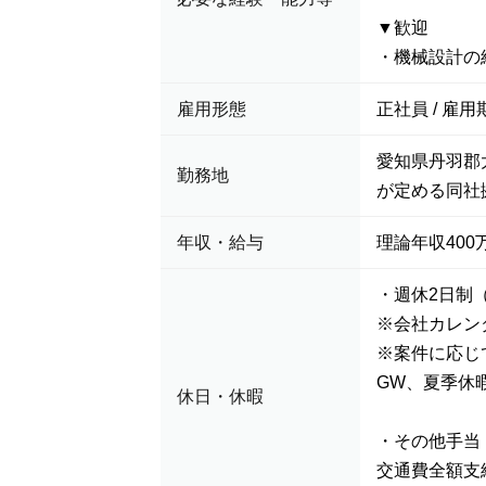
▼歓迎
・機械設計の
雇用形態
正社員 / 雇用
愛知県丹羽郡
勤務地
が定める同社
年収・給与
理論年収400万
・週休2日制
※会社カレン
※案件に応じ
GW、夏季休
休日・休暇
・その他手当
交通費全額支