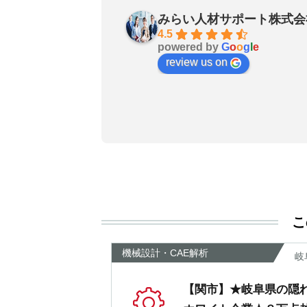
29 days ago
みらい人材サポート株式会
お陰で無事に転職成功しました
4.5
powered by
G
o
o
g
l
e
良いエージェントです〜転職さ
review us on
非おすすめします！
こ
機械設計・CAE解析
岐
【関市】★岐阜県の隠