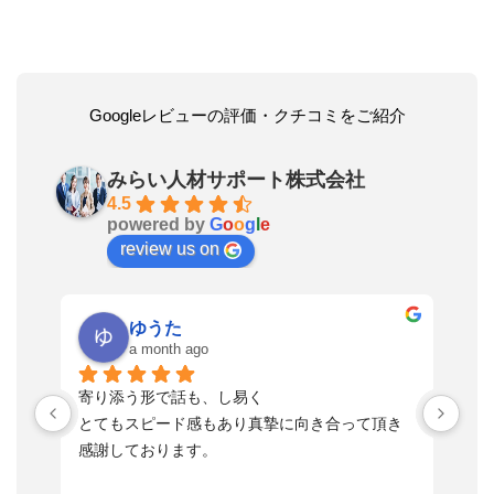
Googleレビューの評価・クチコミをご紹介
みらい人材サポート株式会社
4.5
powered by
G
o
o
g
l
e
review us on
ゆうた
a month ago
い
寄り添う形で話も、し易く
落
す
とてもスピード感もあり真摯に向き合って頂き
不
感謝しております。
さ
っ