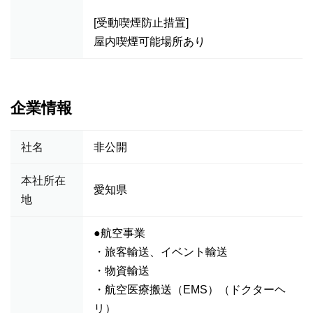
[受動喫煙防止措置]
屋内喫煙可能場所あり
企業情報
社名
非公開
本社所在
愛知県
地
●航空事業
・旅客輸送、イベント輸送
・物資輸送
・航空医療搬送（EMS）（ドクターヘ
リ）