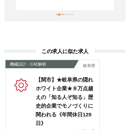
ま
習
本
活
と
決
利
この求人に似た求人
が
あ
機械設計・CAE解析
岐阜県
【関市】★岐阜県の隠れ
ホワイト企業★８万点越
えの「知る人ぞ知る」歴
史的企業でモノづくりに
関われる《年間休日129
日》