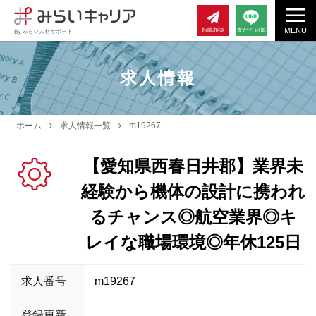
MENU
転職相談
友だち追加
求人情報
ホーム
求人情報一覧
m19267
【愛知県西春日井郡】業界未
経験から機体の設計に携われ
るチャンス◎航空業界◎キ
レイな職場環境◎年休125日
求人番号
m19267
登録更新